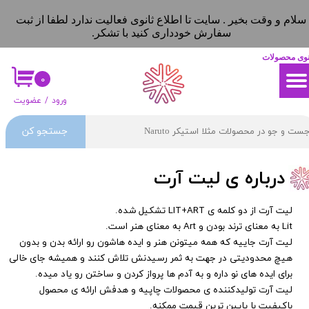
سلام و وقت بخیر . سایت تا اطلاع ثانوی فعالیت ندارد لطفا از ثبت
حساب کاربری من
حساب کاربری من
سفارش خودداری کنید با تشکر.
تغییر گذر واژه
تغییر گذر واژه
نوی محصولات
۰
سفارشات
سفارشات
ورود
/
عضویت
خروج از حساب کاربری
خروج از حساب کاربری
جستجو کن
درباره ی لیت آرت
لیت آرت از دو کلمه ی LIT+ART تشکیل شده.
Lit به معنای ترند بودن و Art به معنای هنر است.
لیت آرت جاییه که همه میتونن هنر و ایده هاشون رو ارائه بدن و بدون
هیچ محدودیتی در جهت به ثمر رسیدنش تلاش کنند و همیشه جای خالی
برای ایده های نو داره و به آدم ها پرواز کردن و ساختن رو یاد میده.
لیت آرت تولیدکننده ی محصولات چاپیه و هدفش ارائه ی محصول
باکیفیت با پایین ترین قیمت ممکنه.