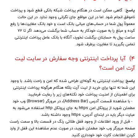
پاسخ:
گاهی ممکن است در هنگام پرداخت شبکه بانکی قطع شود و پرداخت
ناموفق انجام شود. اما در این مواقع جای نگرانی وجود ندارد. در این حالت
معمولاً پول شما در حساب‏‌های میانی بانک است و خود بانک مغایرت‏‌ها را رفع
کرده و مبلغ را به صورت خودکار به حساب شما برگشت می‌‏دهد. اگر تا 72
ساعت پول به حسابتان برگشت نخورد، آنگاه با بانک عامل پرداخت اینترنتی
تماس بگیرید تا مغایرت برطرف شود.​​​​​​​
۴) آیا پرداخت اینترنتی وجه سفارش در سایت لیت
آرت امن است؟​​​​​​​
پاسخ:
پرداخت اینترنتی به گونه‏‌ای طراحی شده که امن و راحت باشد. با وجود
این شما نه تنها برای خرید از لیت آرت بلکه هنگام هرگونه پرداخت اینترنتی
برای اطمینان از امنیت پرداخت خود نکته‏‌های زیر را رعایت فرمایید:
- با مشاهده قسمت آدرس (Address Bar)، در مرورگر (Browser) وب خود
مطمئن شوید از پروتکل امن https به جای پروتکل http استفاده می‏‌شود به
عبارت دیگر باید در ابتدای آدرس، https وجود داشته باشد.
- قبل از ورود اطلاعات از وجود قفل طلائی رنگ در قسمت بالا و سمت راست
صفحه مرورگر وب خود مطمئن شوید، در صورت عدم مشاهده این قفل از وارد
کردن اطلاعات کارت خود خودداری کنید.