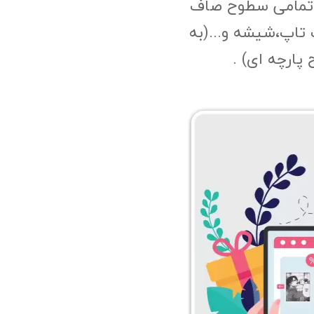
 تمامی سطوح صاف
 تاپ،شیشه و...(به
پارچه ای) .