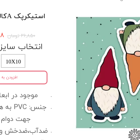
استیکرپک Aکالکشن کد cns13
۵۰۸
۲۶,۸۵۰ تومان
انتخاب سایز
10X10
افزودن به 
موجود در ابعاد: 10X10 و 
جنس: C
جهت دوام 
ضدآب،ضدخش و مقا