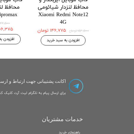
زدار شیائومی
محافظ لنزدار شیائومی
محافظ لنز
onor X7a
Xiaomi Poco X5pro
Xiaomi Po
5G/Redmi Note 12pro
5G/Redmi No
اتمام
5g
۱۴۶,۷۷۵ تومان
۱۴۶,۷۷۵ تومان
۱۵۴,۵۰۰ تومان
 به سبد خرید
افزودن به سبد خرید
اکانت پشتیبانی جهت ارتباط و ارسا
برای ارسال پیام به تلگرام لیت آرت کلیک کنی
خدمات مشتریان
راهنمای خرید