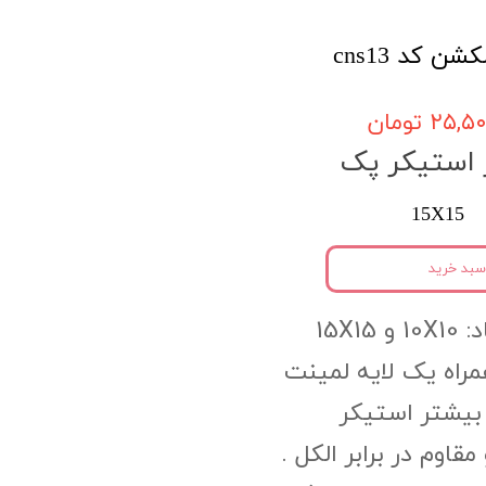
۲۵, تومان
 استیکر پک
15X15
سبد خرید
15X15
PV به همراه یک لایه لمینت
بیشتر استیکر
وم در برابر الکل .