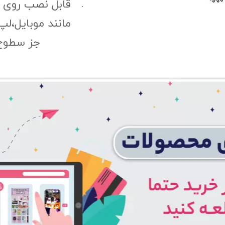
قابل نصب روی
مانند موبایل،لپ
جز سطوح 