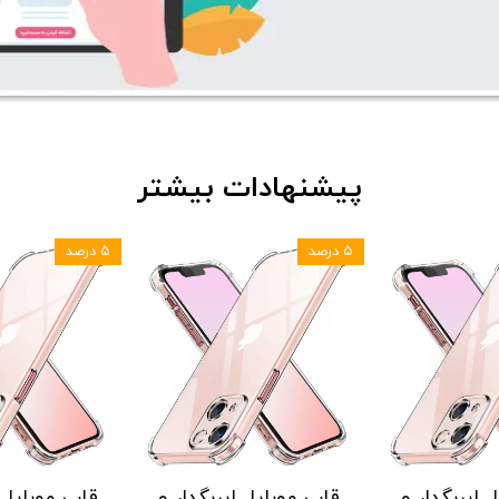
پیشنهادات بیشتر
۵ درصد
۵ درصد
 ایربگدار و
قاب موبایل ایربگدار و
قاب موبایل ا