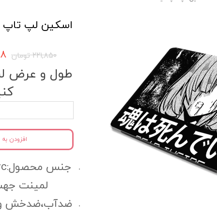
اسکین لپ تاپ انیم
۷۵۸
۲۲۱,۸۵۰ تومان
طول و عرض لپ 
کنی
افزودن به 
لمینت جهت
ضدآب،ضدخش و مقا