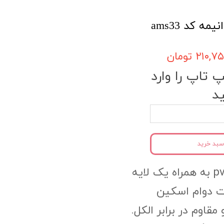
ه کد ams33
۲۱۰, تومان
تاپ را وارد
د
سبد خرید
جنس محصول:pvc به همراه یک لایه
 دوام اسکین
وم در برابر الکل.