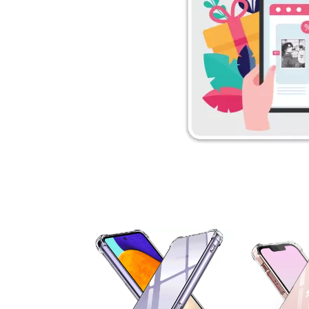
۵ درصد
۵ درصد