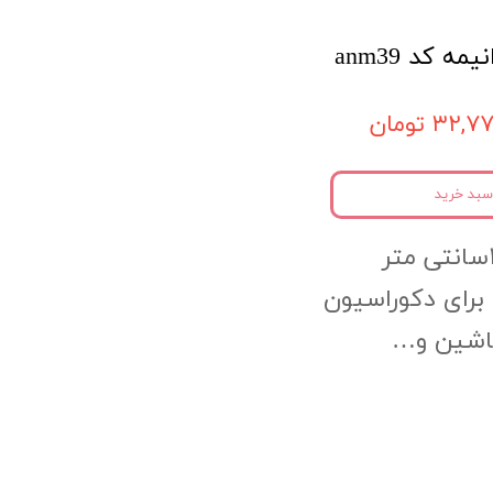
 کد anm39
۳۲, تومان
سبد خرید
 برای دکوراسیون
ماشین و…