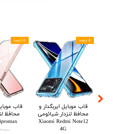
۵ درصد
ل ایربگدار و
قاب موبایل ایربگدار و
قاب موبایل
زدار شیائومی
محافظ لنزدار شیائومی
محافظ لنز
onor X7a
Xiaomi Poco X5pro
Xiaomi Po
5G/Redmi Note 12pro
5G/Redmi No
اتمام