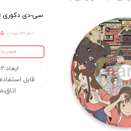
سی-دی دکوری انیمه
۷۷۵
۳۴,۵۰۰ تومان
افزودن به 
ابعاد:12سانتی متر
قابل استفاده
اتاق،