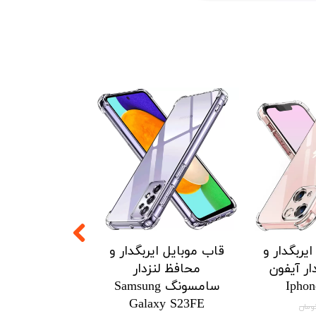
۵ درصد
یربگدار و
قاب موبایل ایربگدار و
قاب موبایل ای
ار آیفون
محافظ لنزدار
محافظ لنزدار 
Iphon
سامسونگ Samsung
Xiaomi
3Tpro/k60/HM
Galaxy S23FE