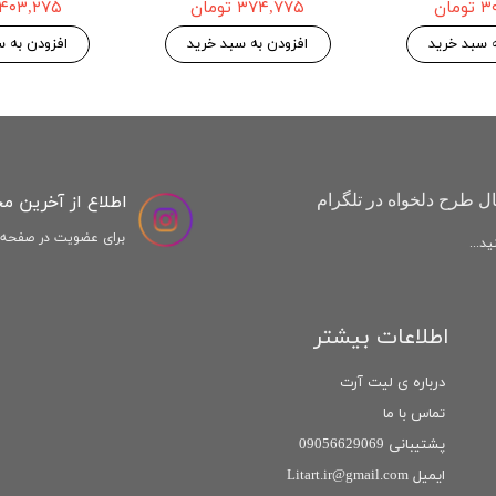
مان
۳۷۴,۷۷۵ تومان
۴۰۳,۲۷۵ تومان
ه سبد خرید
افزودن به سبد خرید
افزودن به س
اطلاع از آخرین م
ل طرح دلخواه در تلگرام
برای عضویت در صفحه ا
د...
اطلاعات بیشتر
درباره ی لیت آرت
تماس با ما
پشتیبانی 09056629069
ایمیل Litart.ir@gmail.com