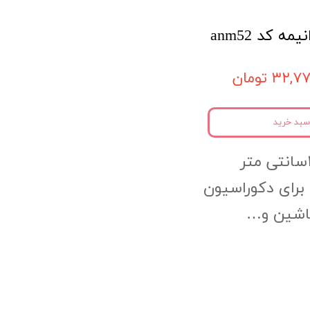
 کد anm52
۳۲, تومان
سبد خرید
 برای دکوراسیون
ماشین و…