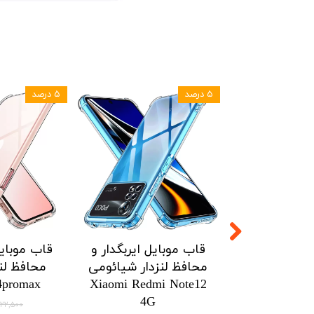
۵ درصد
۵ درصد
ل ایربگدار و
قاب موبایل ایربگدار و
قاب موبایل
زدار شیائومی
محافظ لنزدار شیائومی
محافظ لنز
4promax
Xiaomi Redmi Note12
Xiaomi Poc
4G
۱۴۶,۷۷۵ تومان
۳۲۲,۵۰۰ توم