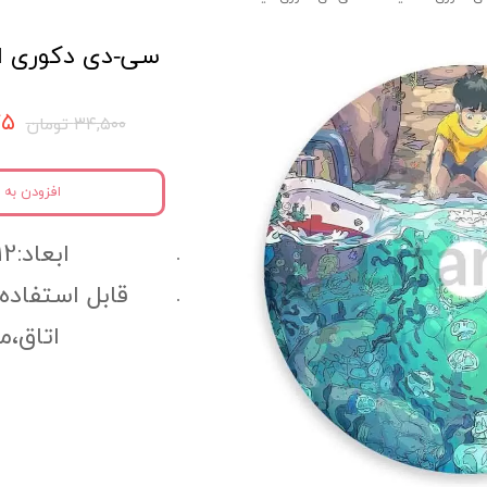
سی-دی دکوری انیمه
۷۷۵
۳۴,۵۰۰ تومان
افزودن به 
ابعاد:12سانتی متر
قابل استفاده
اتاق،