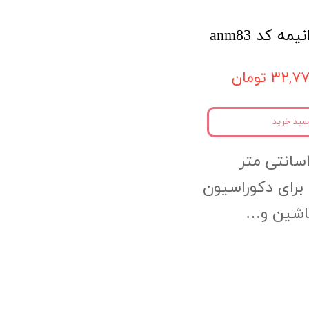
 کد anm83
۳۲, تومان
سبد خرید
 برای دکوراسیون
ماشین و…