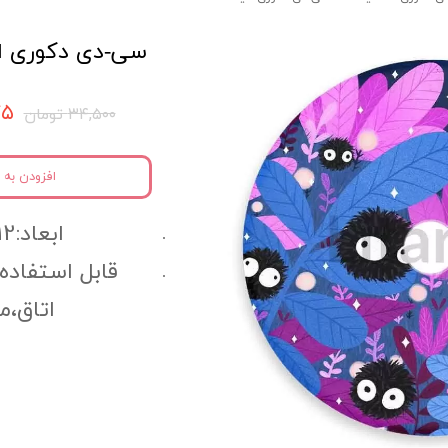
سی-دی دکوری انیمه
۷۷۵
۳۴,۵۰۰ تومان
افزودن به 
ابعاد:12سانتی متر
قابل استفاده
اتاق،