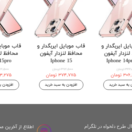
 ایربگدار و
قاب موبایل ایربگدار و
قاب موبایل ا
دار هواوی
محافظ لنزدار هواوی
محافظ لنزد
Honor X9a
Huawei Honor X8a
Huawei H
 موجودی
۱۲۱,۱۲۵ تومان
,۱۲۵
۱۲۷,۵۰۰ تومان
۱۲۷,۵۰۰ تومان
افزودن به سبد خرید
افزودن به س
اطلاع از آخرین م
ل طرح دلخواه در تلگرام