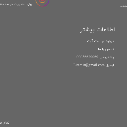
برای عضویت در صفحه ا
د...
اطلاعات بیشتر
درباره ی لیت آرت
تماس با ما
پشتیبانی 09056629069
ایمیل Litart.ir@gmail.com
تمام حق