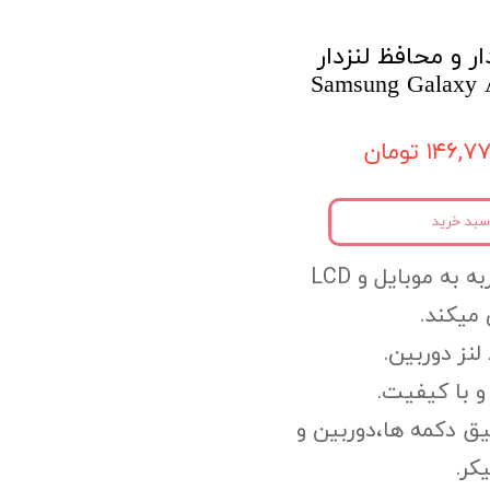
ر و محافظ لنزدار
۱۴۶, تومان
سبد خرید
به به موبایل
و LCD
میکند.
لنز دوربین.
 با کیفیت.
یق دکمه ها،
دوربین و
کر.