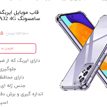
قاب موبایل ایربگدا
سامسونگ Samsung Galaxy A32 4G
۷۷۵
۱۵۴,۵۰۰ تومان
افزودن به 
دارای ایربگ که از ضر
جلوگیری 
دارای محافظ 
جنس ژله ای و
اندازه گیری و برش دق
اسپی