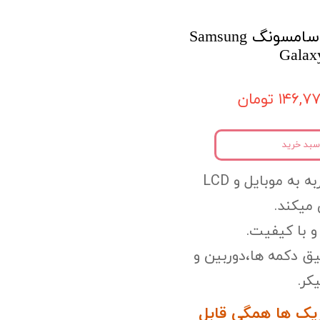
قاب موبایل ایربگدار سامسونگ Samsung
Galax
۱۴۶, تومان
سبد خرید
به به موبایل
و LCD
میکند.
 با کیفیت.
یق دکمه ها،
دوربین و
کر.
پک ها همگی قابل