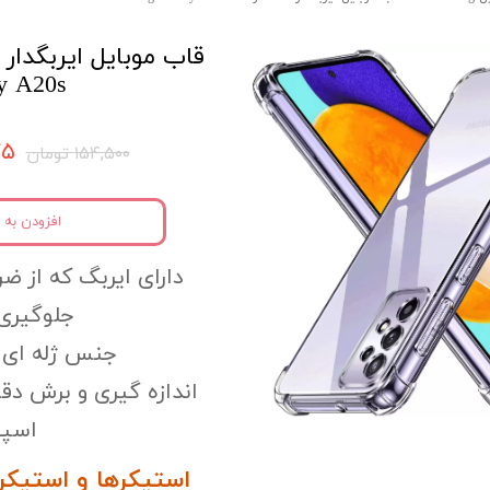
y A20s
۷۷۵
۱۵۴,۵۰۰ تومان
افزودن به 
دارای ایربگ که از ضر
جلوگیری 
جنس ژله ای و
اندازه گیری و برش دق
اسپی
استیکرها و استیکر