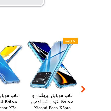
۵ درصد
ل ایربگدار و
قاب موبایل ایربگدار و
قاب موبایل
زدار شیائومی
محافظ لنزدار شیائومی
محافظ لنز
onor X7a
Xiaomi Poco X5pro
Xiaomi Po