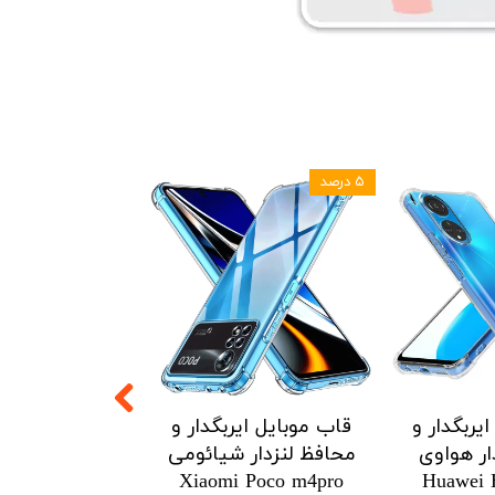
۵ درصد
۵ درصد
یربگدار و
قاب موبایل ایربگدار و
قاب موبایل ای
ار هواوی
محافظ لنزدار شیائومی
محافظ لنزدار 
Redmi Note12
Xiaomi Poco m4pro
Huawei 