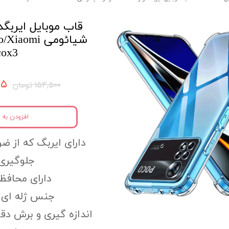
قاب موبایل ایربگدا
شیائومی omi
cox3
۷۷۵
۱۵۴,۵۰۰ تومان
افزودن به 
دارای ایربگ که از ضر
جلوگیری 
دارای محافظ 
جنس ژله ای و
اندازه گیری و برش دق