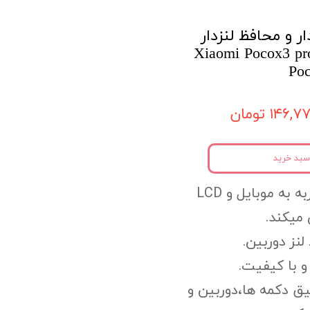
ر و محافظ لنزدار
Xiaomi Pocox3 pro/Xia
Po
۱۴۶, تومان
سبد خرید
به به موبایل
و LCD
میکند.
لنز دوربین.
 با کیفیت.
یق دکمه ها،
دوربین و