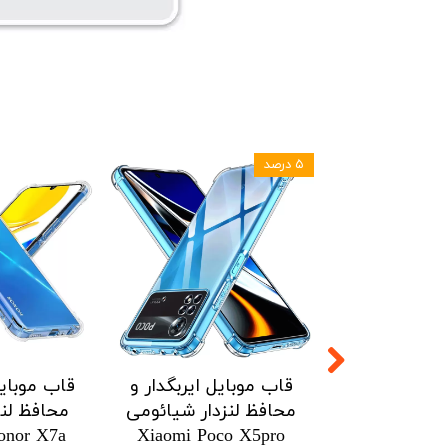
۵ درصد
ل ایربگدار و
قاب موبایل ایربگدار و
قاب موبایل
زدار شیائومی
محافظ لنزدار شیائومی
محافظ لنز
onor X7a
Xiaomi Poco X5pro
Xiaomi Po