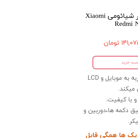
قاب موبایل ایربگدار شیائومی Xiaomi
Redmi N
۱۴۱,۰ تومان
سبد خرید
به به موبایل
و LCD
میکند.
 با کیفیت.
یق دکمه ها،
دوربین و
کر.
پک ها همگی قابل