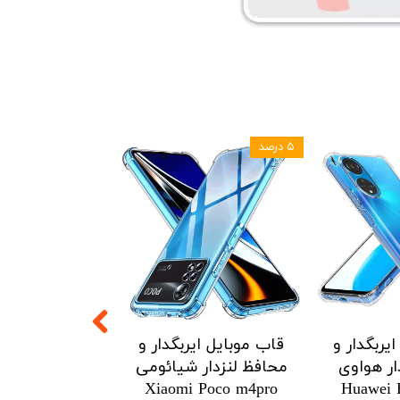
۵ درصد
۵ درصد
یربگدار و
قاب موبایل ایربگدار و
قاب موبایل ای
ار هواوی
محافظ لنزدار شیائومی
محافظ لنزدار 
Redmi Note12
Xiaomi Poco m4pro
Huawei 