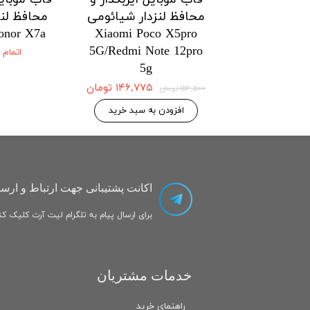
زدار شیائومی
محافظ لنزدار شیائومی
محافظ لنز
onor X7a
Xiaomi Poco X5pro
Xiaomi Po
5G/Redmi Note 12pro
5G/Redmi No
اتمام
5g
۱۴۶,۷۷۵ تومان
۱۴۶,۷۷۵ تومان
۱۵۴,۵۰۰ تومان
 به سبد خرید
افزودن به سبد خرید
اکانت پشتیبانی جهت ارتباط و ارسا
برای ارسال پیام به تلگرام لیت آرت کلیک کنی
خدمات مشتریان
راهنمای خرید