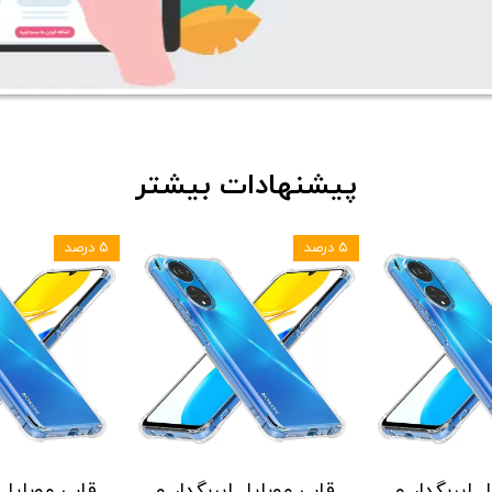
پیشنهادات بیشتر
۵ درصد
۵ درصد
 ایربگدار و
قاب موبایل ایربگدار و
قاب موبایل ا