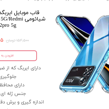
قاب موبایل ایربگدا
شیائومی edmi
2pro 5g
۷۷۵
۱۵۴,۵۰۰ تومان
افزودن به 
دارای ایربگ که از ضر
جلوگیری 
دارای محافظ 
جنس ژله ای و
اندازه گیری و برش دق