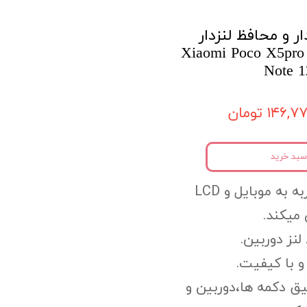
ر و محافظ لنزدار
Xiaomi Poco X5pro 5G/R
Note 1
۱۴۶, تومان
سبد خرید
به به موبایل
و LCD
میکند.
لنز دوربین.
 با کیفیت.
یق دکمه ها،
دوربین و