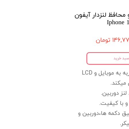
 محافظ لنزدار آیفون
Iphone 
۱۴۶, تومان
سبد خرید
به به موبایل
و LCD
میکند.
لنز دوربین.
 با کیفیت.
یق دکمه ها،
دوربین و
کر.