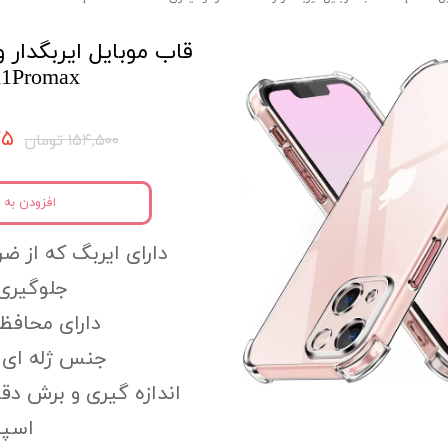
قاب موبایل ایربگدار و
11Promax
۷۷۵
۱۵۴,۵۰۰ تومان
افزودن به 
دارای ایربگ که از ضر
جلوگیری 
دارای محافظ 
جنس ژله ای و
اندازه گیری و برش دق
اسپی