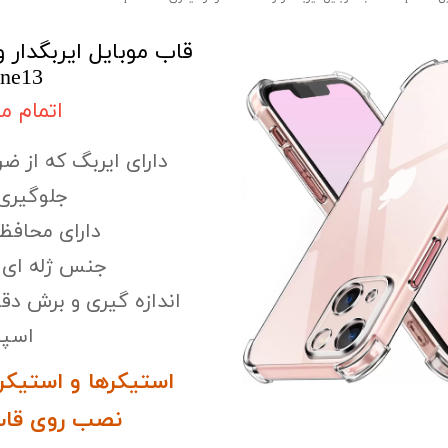
قاب موبایل ایربگدار و
one13
اتمام م
دارای ایربگ که از ضر
جلوگیری 
دارای محافظ 
جنس ژله ای و
اندازه گیری و برش دق
اسپی
استیکرها و استیکر
نصب روی قاب