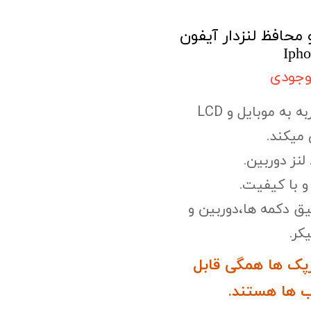
 محافظ لنزدار آیفون
Iph
وجودی
به به موبایل
و LCD
میکند.
لنز دوربین.
 با کیفیت.
یق دکمه ها،
دوربین و
کر.
پک ها همگی قابل
 ها هستند.