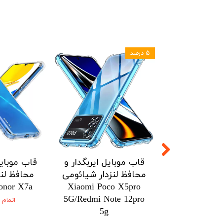
۵ درصد
ل ایربگدار و
قاب موبایل ایربگدار و
قاب موبایل
زدار شیائومی
محافظ لنزدار شیائومی
محافظ لنز
onor X7a
Xiaomi Poco X5pro
Xiaomi Po
5G/Redmi Note 12pro
5G/Redmi No
اتمام
5g
۱۴۶,۷۷۵ تومان