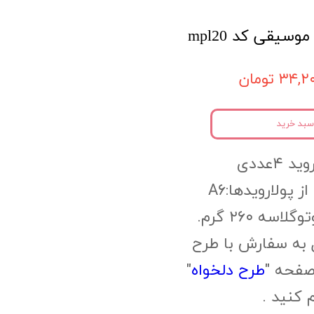
۳۴, تومان
سبد خرید
 ۴عددی
ز پولارویدها:A6
سه ۲۶۰ گرم.
 به سفارش با طرح
صفحه "
طرح دلخواه
"
م کنید .