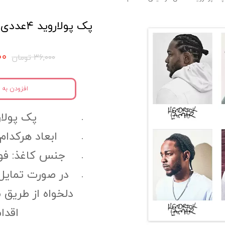
پک پولاروید ۴عددی موسیقی کد mpl20
۲۰۰
۳۶,۰۰۰ تومان
افزودن به 
پک پولاروید
ابعاد هرکدام ا
جنس کاغذ: فوتوگلا
در صورت تمایل
دلخواه از طریق 
اقدا