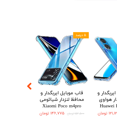
۵ درصد
۵ درصد
یربگدار و
قاب موبایل ایربگدار و
قاب موبایل ای
ار هواوی
محافظ لنزدار شیائومی
محافظ لنزدار 
Redmi Note12
Xiaomi Poco m4pro
Huawei 
4G
۱۲۱ تومان
۱۴۶,۷۷۵ تومان
۱۵۴,۵۰۰ تومان