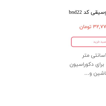
ی کد bnd22
۳۲, تومان
سبد خرید
 برای دکوراسیون
ماشین و…