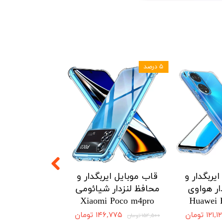
۵ درصد
۵ درصد
یربگدار و
قاب موبایل ایربگدار و
قاب موبایل ای
ار هواوی
محافظ لنزدار شیائومی
محافظ لنزدار 
Redmi Note12
Xiaomi Poco m4pro
Huawei 
4G
۱۲۱ تومان
۱۴۶,۷۷۵ تومان
۱۵۴,۵۰۰ تومان