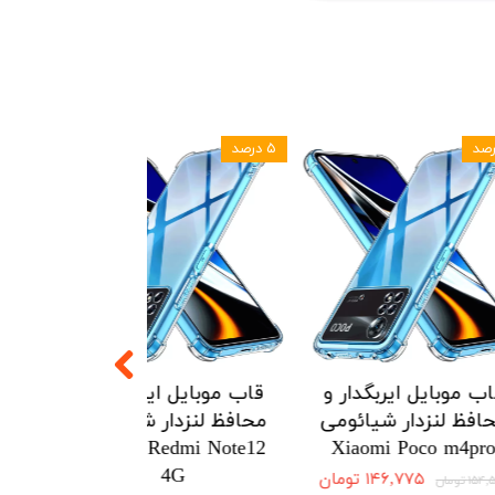
۵ درصد
۵ درصد
یربگدار و
قاب موبایل ایربگدار و
قاب موبایل ای
ار هواوی
محافظ لنزدار شیائومی
محافظ لنزدار 
Redmi Note12
Xiaomi Poco m4pro
Huawei 
4G
۱۲۱ تومان
۱۴۶,۷۷۵ تومان
۱۵۴,۵۰۰ تومان