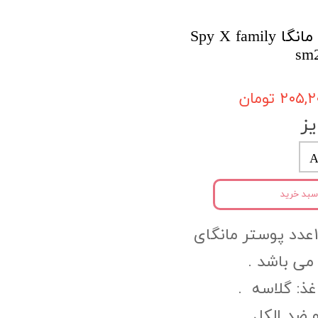
پک پوستر 12 عددی مانگا Spy X family
۲۰۵ تومان
ز
A
سبد خرید
هر پک شامل 12عدد پوستر مانگای
می باشد .
ذ: گلاسه .
ضد الکل .