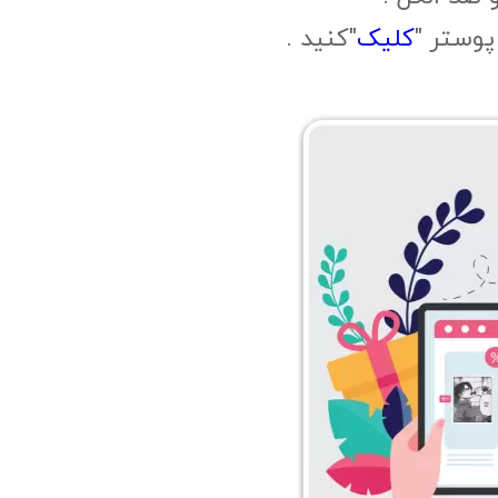
وستر "
کلیک
"کنید .