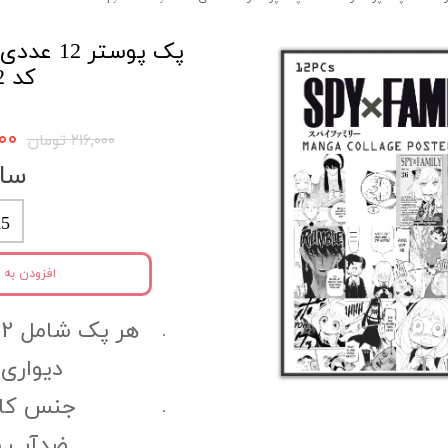
کد sm2
,۲۰۰
۲۱۶,۰۰۰ تومان
سای
5
افزودن به 
دیواری 
جنس کاغ
ضدآب و 