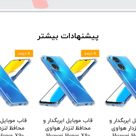
پیشنهادات بیشتر
۵ درصد
۵ درصد
 ایربگدار و
قاب موبایل ایربگدار و
قاب موبایل ا
دار هواوی
محافظ لنزدار هواوی
محافظ لنزد
Honor X9a
Huawei Honor X8a
Huawei H