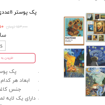
پک پوستر 8عددی Art کد atpack6
۳۵۰
۱۵۳,۰۰۰ تومان
سای
5
افزودن به 
پک پوستر 8 
ابعاد هر کدام ا
جنس کاغذ 
دارای یک لایه ل