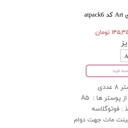
۱۴۵, تومان
ز
A
سبد خرید
عددی
ز پوستر ها : A5
:‌ فوتوگلاسه
مینت مات جهت دوام