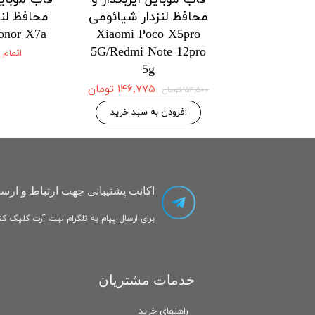
زدار شیائومی
محافظ لنزدار شیائومی
محافظ لنز
onor X7a
Xiaomi Poco X5pro
Xiaomi Po
5G/Redmi Note 12pro
5G/Redmi No
اتمام
5g
۱۴۶,۷۷۵ تومان
۱۴۶,۷۷۵ تومان
۱۵۴,۵۰۰ تومان
 به سبد خرید
افزودن به سبد خرید
اکانت پشتیبانی جهت ارتباط و ارسا
برای ارسال پیام به تلگرام لیت آرت کلیک کنی
خدمات مشتریان
راهنمای خرید