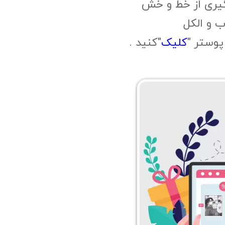
گیری از خط و خش
 و الکل
وستر "
کلیک
"کنید .