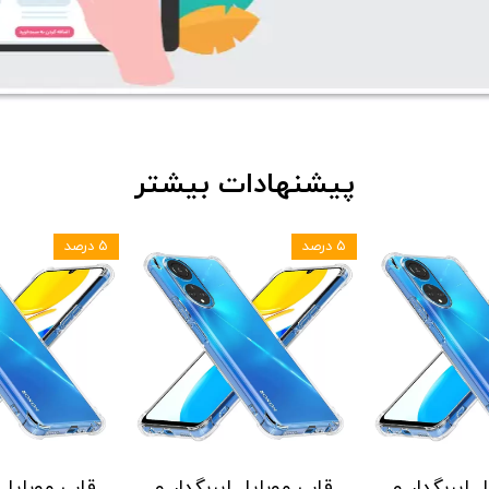
پیشنهادات بیشتر
۵ درصد
۵ درصد
 ایربگدار و
قاب موبایل ایربگدار و
قاب موبایل ا