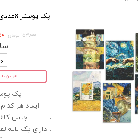
پک پوستر 8عددی Art کد atpack10
۳۵۰
۱۵۳,۰۰۰ تومان
سای
5
افزودن به 
پک پوستر 8 
ابعاد هر کدام ا
جنس کاغذ 
دارای یک لایه ل