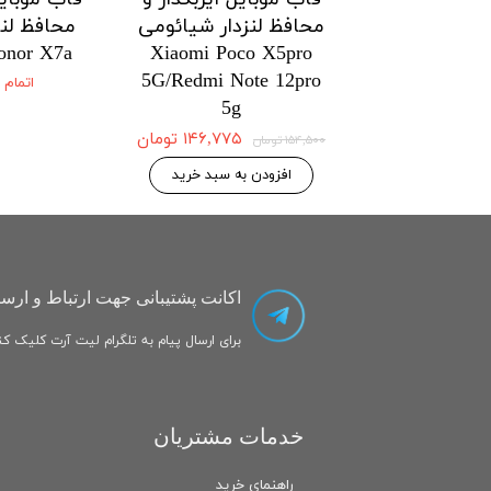
زدار شیائومی
محافظ لنزدار شیائومی
محافظ لنز
onor X7a
Xiaomi Poco X5pro
Xiaomi Po
5G/Redmi Note 12pro
5G/Redmi No
اتمام
5g
۱۴۶,۷۷۵ تومان
۱۴۶,۷۷۵ تومان
۱۵۴,۵۰۰ تومان
 به سبد خرید
افزودن به سبد خرید
اکانت پشتیبانی جهت ارتباط و ارسا
برای ارسال پیام به تلگرام لیت آرت کلیک کنی
خدمات مشتریان
راهنمای خرید