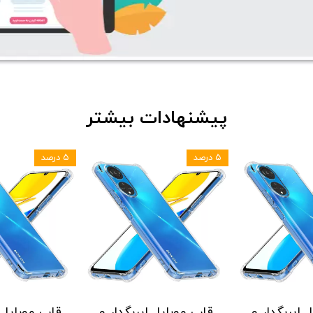
پیشنهادات بیشتر
۵ درصد
۵ درصد
 ایربگدار و
قاب موبایل ایربگدار و
قاب موبایل ا