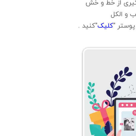
گیری از خط و خش
 و الکل
وستر "
کلیک
"کنید .