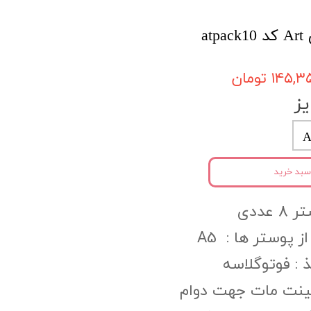
۱۴۵, تومان
ز
A
سبد خرید
عددی
ز پوستر ها : A5
:‌ فوتوگلاسه
مینت مات جهت دوام