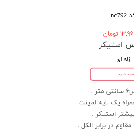
nc7
۱۳, تومان
س استیکر
ژله ای
سبد خرید
ر .
PV به همراه یک لایه لمینت
یشتر استیکر .
وم در برابر الکل .