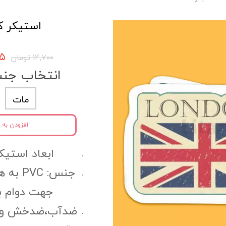
استیکر کد 92
۹۶۵
۱۴,۷۰۰ تومان
انتخاب جن
مات
افزودن به 
ابعاد استیکر:6 سانتی مت
جنس: C
جهت دوام ب
ضدآب،ضدخش و مقا