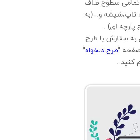
 تمامی سطوح صاف
 تاپ،شیشه و...(به
پارچه ای) .
 به سفارش با طرح
صفحه "
طرح دلخواه
"
م کنید .