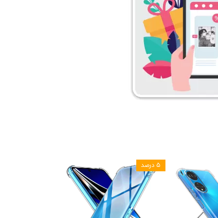
۵ درصد
۵ درصد