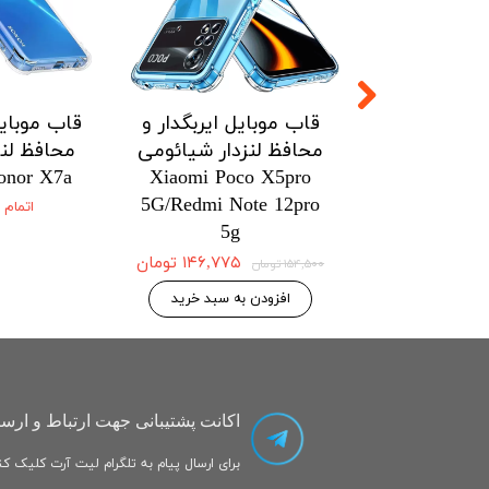
ل ایربگدار و
قاب موبایل ایربگدار و
قاب موبایل
زدار شیائومی
محافظ لنزدار شیائومی
محافظ لنز
onor X7a
Xiaomi Poco X5pro
Xiaomi Po
5G/Redmi Note 12pro
5G/Redmi No
اتمام
5g
۱۴۶,۷۷۵ تومان
۱۴۶,۷۷۵ تومان
۱۵۴,۵۰۰ تومان
 به سبد خرید
افزودن به سبد خرید
اکانت پشتیبانی جهت ارتباط و ارسا
برای ارسال پیام به تلگرام لیت آرت کلیک کنی