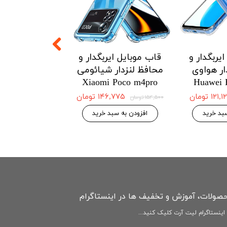
یربگدار و
قاب موبایل ایربگدار و
قاب موبایل ای
ار هواوی
محافظ لنزدار شیائومی
محافظ لنزدار 
Redmi Note12
Xiaomi Poco m4pro
Huawei 
4G
۱۲۱ تومان
۱۴۶,۷۷۵ تومان
۱۵۴,۵۰۰ تومان
۱۴۶,۷۷۵ 
۱۵۴,۵۰۰ تومان
بد خرید
افزودن به سبد خرید
افزودن به سبد
حصولات، آموزش و تخفیف ها در اینستاگرام
ینستاگرام لیت آرت کلیک کنید...