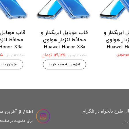
 ایربگدار و
قاب موبایل ایربگدار و
قاب موبایل ا
دار هواوی
محافظ لنزدار هواوی
محافظ لنزد
Honor X9a
Huawei Honor X8a
Huawei H
 موجودی
۱۲۱,۱۲۵ تومان
,۱۲۵
۱۲۷,۵۰۰ تومان
۱۲۷,۵۰۰ تومان
افزودن به سبد خرید
افزودن به س
اطلاع از آخرین م
ل طرح دلخواه در تلگرام
برای عضویت در صفحه ا
د...