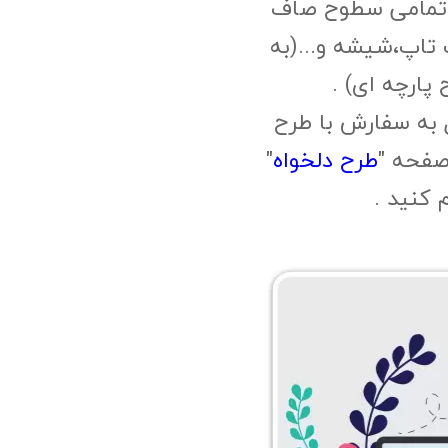
 تمامی سطوح صاف
 تاپ،شیشه و...(به
پارچه ای) .
 به سفارش با طرح
صفحه "
طرح دلخواه
"
م کنید .