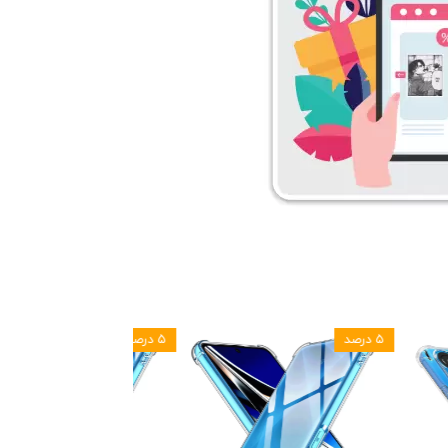
۵ درصد
۵ درصد