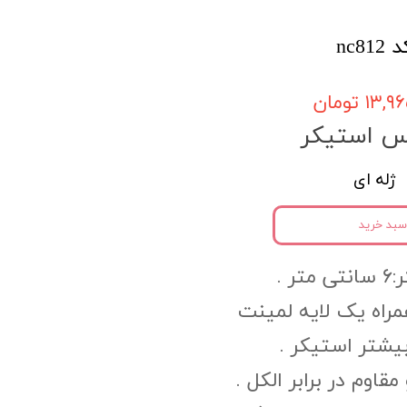
nc8
۱۳, تومان
س استیکر
ژله ای
سبد خرید
ر .
PV به همراه یک لایه لمینت
یشتر استیکر .
وم در برابر الکل .