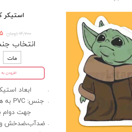
استیکر کد 12
۹۶۵
۱۴,۷۰۰ تومان
انتخاب جن
مات
افزودن به 
ابعاد استیکر:6 سانتی مت
جنس: C
جهت دوام ب
ضدآب،ضدخش و مقا