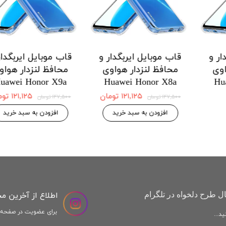
 ایربگدار و
قاب موبایل ایربگدار و
قاب موبایل ا
دار هواوی
محافظ لنزدار هواوی
محافظ لنزد
Honor X9a
Huawei Honor X8a
Huawei H
 موجودی
۱۲۱,۱۲۵ تومان
,۱۲۵
۱۲۷,۵۰۰ تومان
۱۲۷,۵۰۰ تومان
افزودن به سبد خرید
افزودن به س
اطلاع از آخرین م
ل طرح دلخواه در تلگرام
برای عضویت در صفحه ا
د...