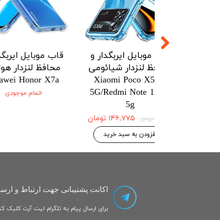
ل ایربگدار و
قاب موبایل ایربگدار و
قاب موبایل
زدار شیائومی
محافظ لنزدار شیائومی
محافظ لنز
onor X7a
Xiaomi Poco X5pro
Xiaomi Po
5G/Redmi Note 12pro
5G/Redmi No
اتمام
5g
۱۴۶,۷۷۵ تومان
۱۴۶,۷۷۵ تومان
۱۵۴,۵۰۰ تومان
 به سبد خرید
افزودن به سبد خرید
اکانت پشتیبانی جهت ارتباط و ارسا
برای ارسال پیام به تلگرام لیت آرت کلیک کنی