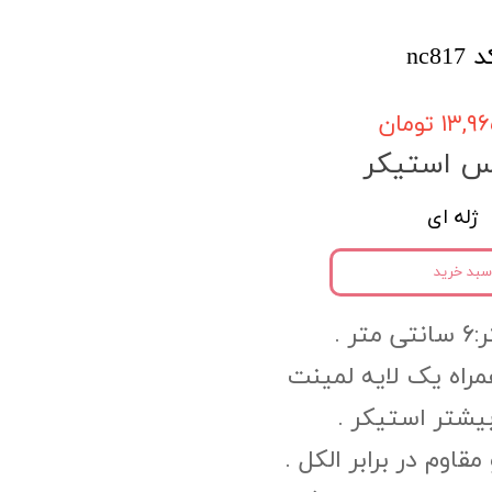
nc8
۱۳, تومان
س استیکر
ژله ای
سبد خرید
ر .
PV به همراه یک لایه لمینت
یشتر استیکر .
وم در برابر الکل .