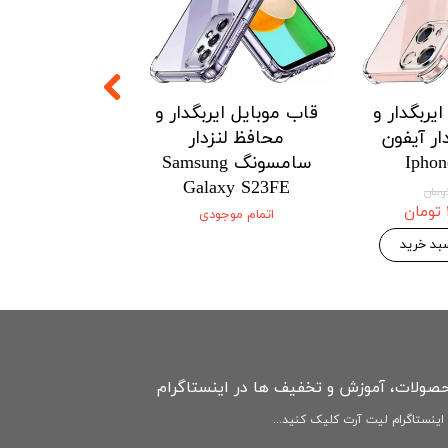
یربگدار و
قاب موبایل ایربگدار و
قاب موبایل ای
ار آیفون
محافظ لنزدار
محافظ لنزدار 
Iphon
سامسونگ Samsung
Xiaomi
3Tpro/k60/HM
Galaxy S23FE
ultra 5G
اتمام موجودی
۱۴۶,۷۷۵ 
۱۵۴,۵۰۰ تومان
بد خرید
افزودن به سبد
حصولات، آموزش و تخفیف ها در اینستاگرام
ینستاگرام لیت آرت کلیک کنید...