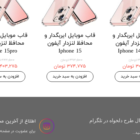
 ایربگدار و
قاب موبایل ایربگدار و
قاب موبایل ا
دار آیفون
محافظ لنزدار آیفون
محافظ لنزد
e 15pro
Iphone 15
Iphone 1
ان
۳۹۴,۵۰۰ تومان
۴۲۴,۵۰۰ تومان
مان
۳۷۴,۷۷۵ تومان
۴۰۳,۲۷۵ تومان
ه سبد خرید
افزودن به سبد خرید
افزودن به س
اطلاع از آخرین م
ل طرح دلخواه در تلگرام
برای عضویت در صفحه ا
د...