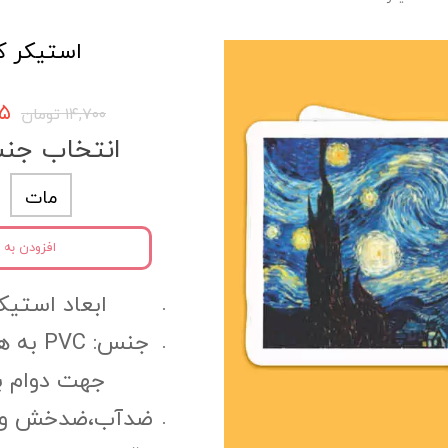
استیکر کد 17
۹۶۵
۱۴,۷۰۰ تومان
انتخاب جن
مات
افزودن به 
ابعاد استیکر:6 سانتی مت
جنس: C
جهت دوام ب
ضدآب،ضدخش و مقا