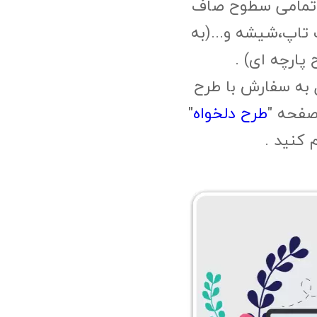
 تمامی سطوح صاف
 تاپ،شیشه و...(به
پارچه ای) .
 به سفارش با طرح
صفحه "
طرح دلخواه
"
م کنید .