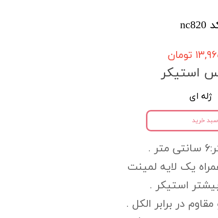
nc8
۱۳, تومان
س استیکر
ژله ای
سبد خرید
ر .
PV به همراه یک لایه لمینت
یشتر استیکر .
وم در برابر الکل .