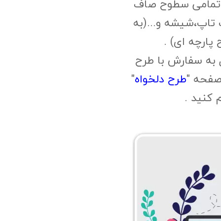
 تمامی سطوح صاف
 تاپ،شیشه و...(به
پارچه ای) .
 به سفارش با طرح
صفحه "
طرح دلخواه
"
م کنید .