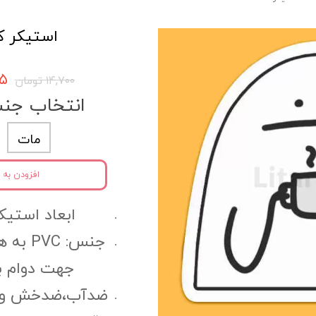
استیکر کد 20
۹۶۵
۱۴,۷۰۰ تومان
انتخاب جن
مات
افزودن به 
ابعاد استیکر:6 سانتی مت
جنس: C
جهت دوام ب
ضدآب،ضدخش و مقا