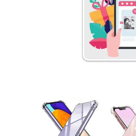
۵ درصد
۵ درصد