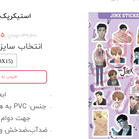
استیکرپک کد 0
۵۲۵
۱۳۹,۵۰۰ تومان
انتخاب سایز
0X15)
افزودن به 
ابعا
جنس: C
جهت دوام 
ضدآب،ضدخش و مقا