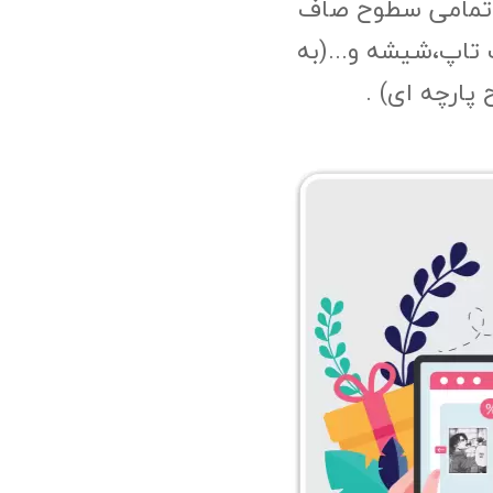
 تمامی سطوح صاف
 تاپ،شیشه و...(به
پارچه ای) .