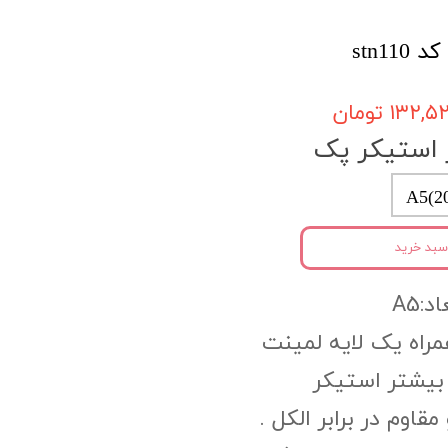
stn11
۱۳۲, تومان
 استیکر پک
A5(2
سبد خرید
د:A5
PV به همراه یک لایه لمینت
بیشتر استیکر
وم در برابر الکل .