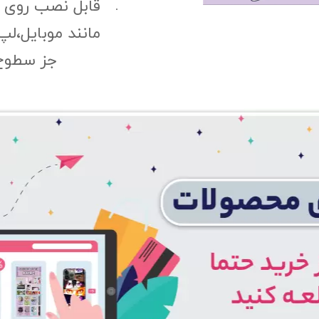
قابل نصب روی
مانند موبایل،لپ
جز سطوح 