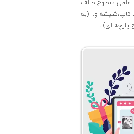
 تمامی سطوح صاف
 تاپ،شیشه و...(به
پارچه ای) .