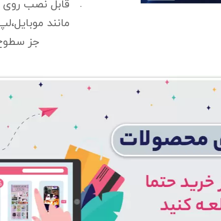
قابل نصب روی
مانند موبایل،لپ
جز سطوح 