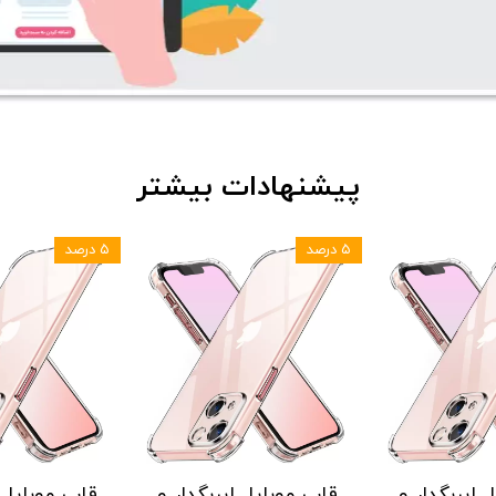
پیشنهادات بیشتر
۵ درصد
۵ درصد
 ایربگدار و
قاب موبایل ایربگدار و
قاب موبایل ا