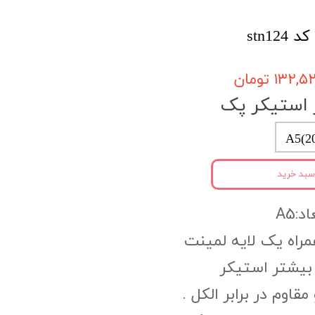
stn1
۱۳۲, تومان
 استیکر پک
A5(2
سبد خرید
د:A5
PV به همراه یک لایه لمینت
بیشتر استیکر
وم در برابر الکل .