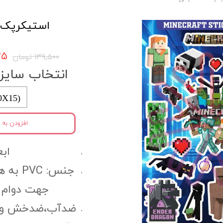
استیکرپک کد 24
۵۲۵
۱۳۹,۵۰۰ تومان
انتخاب سایز
0X15)
افزودن به 
ابعا
جنس: C
جهت دوام 
ضدآب،ضدخش و مقا