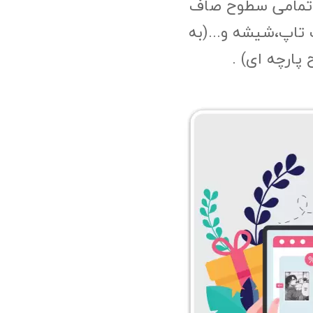
 تمامی سطوح صاف
 تاپ،شیشه و...(به
پارچه ای) .