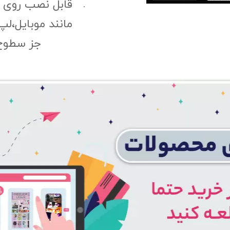
قابل نصب روی
مانند موبایل،لپ
جز سطوح 