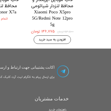
زدار شیائومی
محافظ لنزدار شیائومی
محافظ لنز
onor X7a
Xiaomi Poco X5pro
Xiaomi Po
5G/Redmi Note 12pro
5G/Redmi No
اتمام
5g
۱۴۶,۷۷۵ تومان
۱۴۶,۷۷۵ تومان
۱۵۴,۵۰۰ تومان
 به سبد خرید
افزودن به سبد خرید
اکانت پشتیبانی جهت ارتباط و ارسا
برای ارسال پیام به تلگرام لیت آرت کلیک کنی
خدمات مشتریان
راهنمای خرید