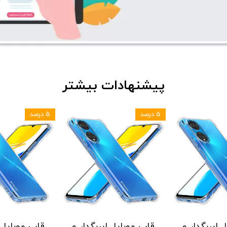
پیشنهادات بیشتر
۵ درصد
۵ درصد
 ایربگدار و
قاب موبایل ایربگدار و
قاب موبایل ا