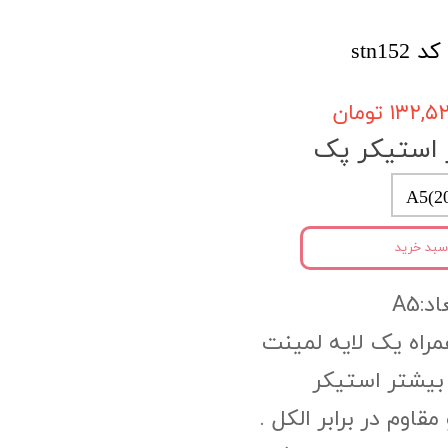
stn1
۱۳۲, تومان
 استیکر پک
A5(2
سبد خرید
د:A5
PV به همراه یک لایه لمینت
بیشتر استیکر
وم در برابر الکل .