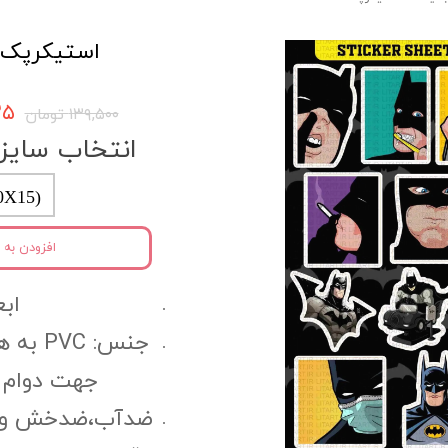
استیکرپک کد 52
۵۲۵
۱۳۹,۵۰۰ تومان
انتخاب سایز
0X15)
افزودن به 
ابعا
جنس: C
جهت دوام 
ضدآب،ضدخش و مقا