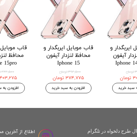
 ایربگدار و
قاب موبایل ایربگدار و
قاب موبایل ا
دار هواوی
محافظ لنزدار هواوی
محافظ لنزد
Honor X9a
Huawei Honor X8a
Huawei H
 موجودی
۱۲۱,۱۲۵ تومان
,۱۲۵
۱۲۷,۵۰۰ تومان
۱۲۷,۵۰۰ تومان
افزودن به سبد خرید
افزودن به س
اطلاع از آخرین م
ل طرح دلخواه در تلگرام