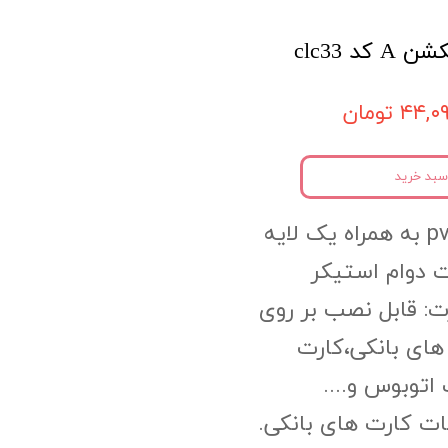
د clc33
۴۴, تومان
سبد خرید
جنس محصول:pvc به همراه یک لایه
 دوام استیکر
ت: قابل نصب بر روی
های بانکی،کارت
اتوبوس و....
ات کارت های بانکی.