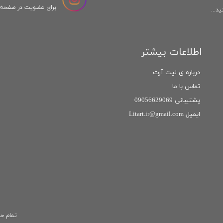
برای عضویت در صفحه ا
د...
اطلاعات بیشتر
درباره ی لیت آرت
تماس با ما
پشتیبانی 09056629069
ایمیل Litart.ir@gmail.com
تمام حق