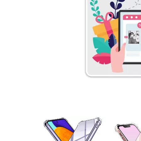
۵ درصد
۵ درصد