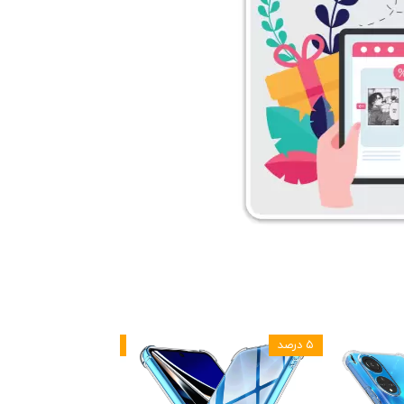
۵ درصد
۵ درصد