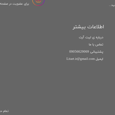
برای عضویت در صفحه ا
د...
اطلاعات بیشتر
درباره ی لیت آرت
تماس با ما
پشتیبانی 09056629069
ایمیل Litart.ir@gmail.com
تمام حق