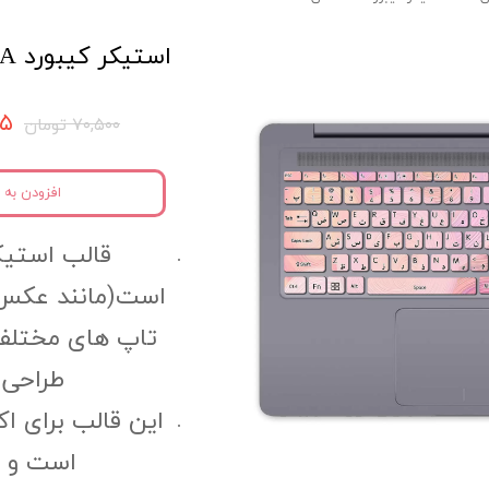
استيكر كيبورد Aکالکشن کد kca7
۹۷۵
۷۰,۵۰۰ تومان
افزودن به 
قالب استیک
است(مانند عکس 
تاپ های مختلف
طراحی 
این قالب برای ا
است و کا