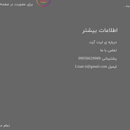
برای عضویت در صفحه ا
د...
اطلاعات بیشتر
درباره ی لیت آرت
تماس با ما
پشتیبانی 09056629069
ایمیل Litart.ir@gmail.com
تمام حق