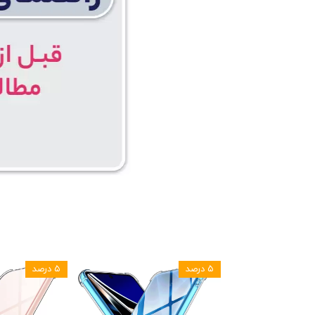
۵ درصد
۵ درصد