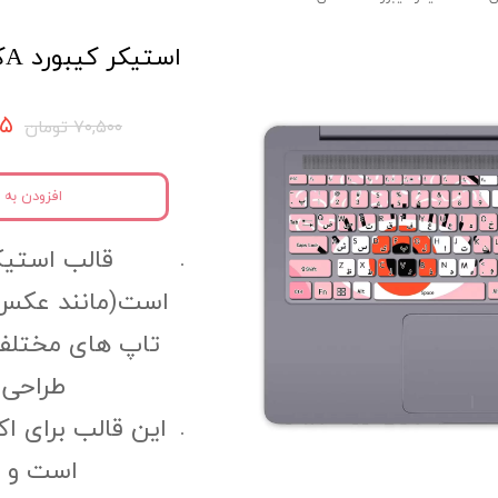
استيكر كيبورد Aکالکشن کد kca36
۹۷۵
۷۰,۵۰۰ تومان
افزودن به 
قالب استیک
است(مانند عکس 
تاپ های مختلف
طراحی 
این قالب برای ا
است و کا