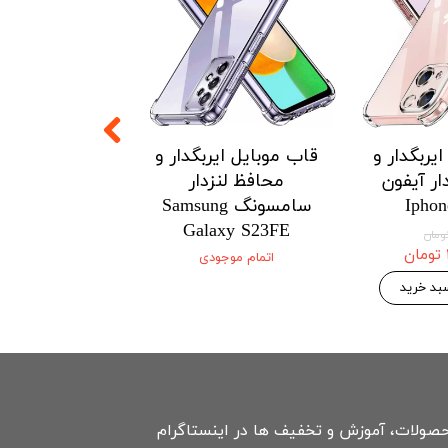
یربگدار و
قاب موبایل ایربگدار و
قاب موبایل ای
ار آیفون
محافظ لنزدار
محافظ لنزدار 
Iphon
سامسونگ Samsung
Xiaomi
3Tpro/k60/HM
Galaxy S23FE
ultra 5G
اتمام موجودی
۱۴۶,۷۷۵ 
۱۵۴,۵۰۰ تومان
بد خرید
افزودن به سبد
حصولات، آموزش و تخفیف ها در اینستاگرام