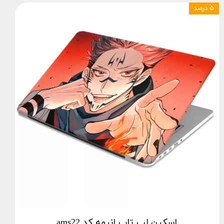
۵ درصد
اسکین لپ تاپ انیمه کد ams22