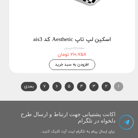
اسکین لپ تاپ Aesthetic کد ais3
۲۲۱,۸۵۰ تومان
۲۱۰,۷۵۸ تومان
افزودن به سبد خرید
۱
۲
۳
۴
۵
۶
۷
بعدی
اکانت پشتیبانی جهت ارتباط و ارسال طرح
دلخواه در تلگرام
برای ارسال پیام به تلگرام لیت آرت کلیک کنید...