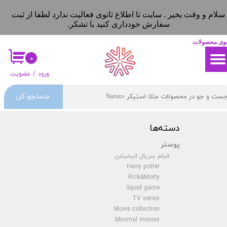
سلام و وقت بخیر . سایت تا اطلاع ثانوی فعالیت ندارد لطفا از ثبت
حساب کاربری من
حساب کاربری من
سفارش خودداری کنید با تشکر.
تغییر گذر واژه
تغییر گذر واژه
نوی محصولات
۰
سفارشات
سفارشات
ورود
/
عضویت
خروج از حساب کاربری
خروج از حساب کاربری
جستجو کن
دسته‌ها
پوستر
فیلم سریال انیمیشن
Harry potter
Rick&Morty
Squid game
TV series
Movie collection
Minimal movies