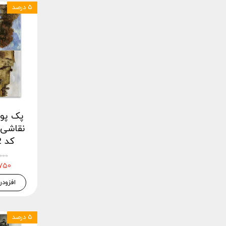
۵ درصد
نقاشی 
کد fmspack12
۴۵,۰۰۰
۴۲,۷۵۰
افزودن
۵ درصد