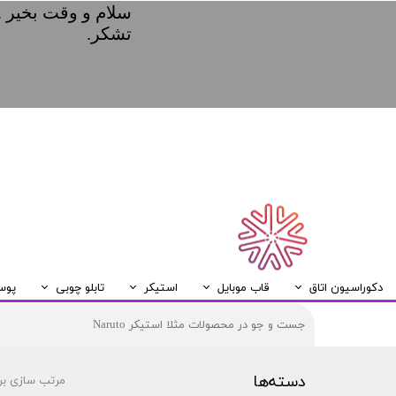
سلام و وقت بخیر .
تشکر.
دکوراسیون اتاق
قاب موبایل
استیکر
تابلو چوبی
پوس
ریسه LED
قاب موبایل Samsung
قاب موبایل Huawei
قاب موبایل Xiaomi
قاب موبایل Iphone
تابلو چوبی A5
دسته‌ها
مرتب سازی بر