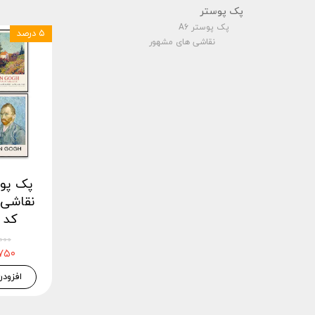
پک پوستر
پک پوستر A6
۵ درصد
نقاشی های مشهور
نقاشی 
کد fmspack2
۴۵,۰۰۰
۴۲,۷۵۰
افزودن