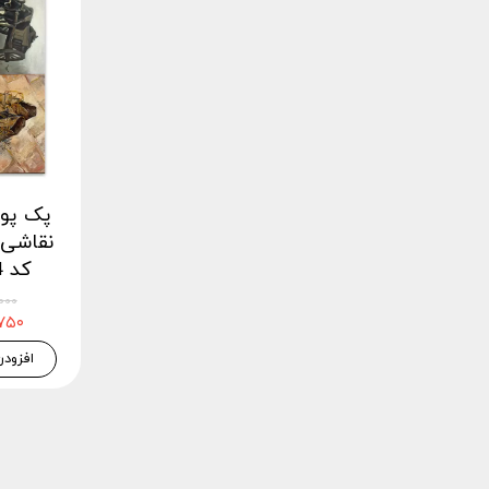
نقاشی 
کد fmspack14
۴۵,۰۰۰
۴۲,۷۵۰
افزودن