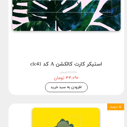
استیکر کارت کالکشن A کد clc41
۴۶,۴۱۰ تومان
۴۴,۰۹۰ تومان
افزودن به سبد خرید
۵ درصد