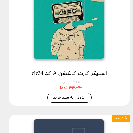
استیکر کارت کالکشن A کد clc34
۴۶,۴۱۰ تومان
۴۴,۰۹۰ تومان
افزودن به سبد خرید
۵ درصد