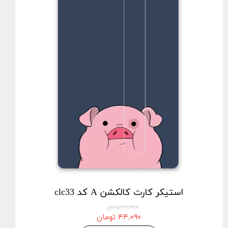
استیکر کارت کالکشن A کد clc33
۴۶,۴۱۰ تومان
۴۴,۰۹۰ تومان