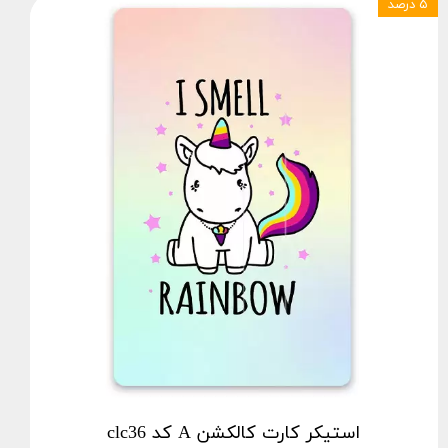
۵ درصد
استیکر کارت کالکشن A کد clc36