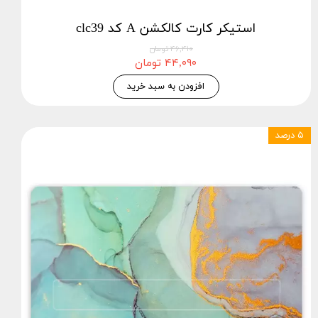
استیکر کارت کالکشن A کد clc39
۴۶,۴۱۰ تومان
۴۴,۰۹۰ تومان
افزودن به سبد خرید
۵ درصد