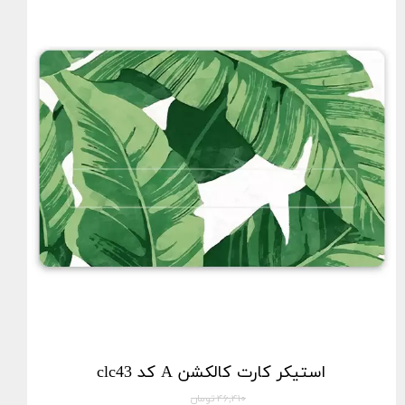
استیکر کارت کالکشن A کد clc43
۴۶,۴۱۰ تومان