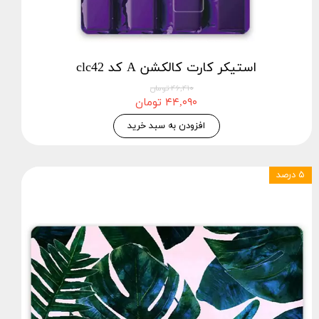
استیکر کارت کالکشن A کد clc42
۴۶,۴۱۰ تومان
۴۴,۰۹۰ تومان
افزودن به سبد خرید
۵ درصد