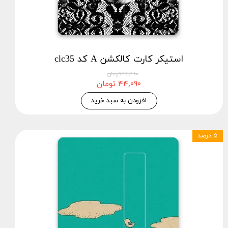
استیکر کارت کالکشن A کد clc35
۴۶,۴۱۰ تومان
۴۴,۰۹۰ تومان
افزودن به سبد خرید
۵ درصد