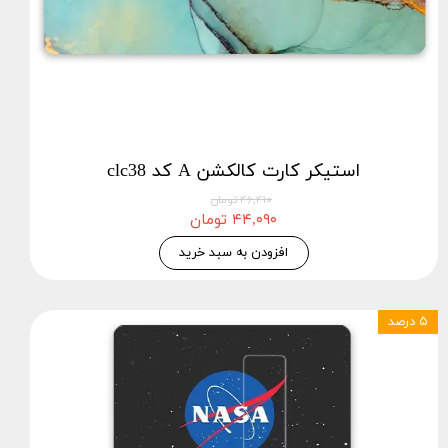
استیکر کارت کالکشن A کد clc38
۴۶,۴۱۰ تومان
۴۴,۰۹۰ تومان
افزودن به سبد خرید
۵ درصد