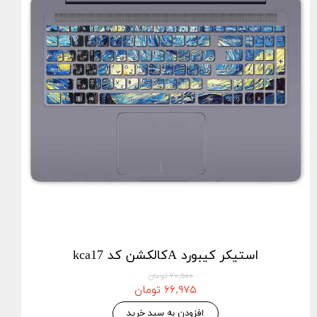
استيكر كيبورد Aکالکشن کد kca17
۷۰,۵۰۰ تومان
۶۶,۹۷۵ تومان
افزودن به سبد خرید