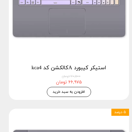
استيكر كيبورد Aکالکشن کد kca4
۷۰,۵۰۰ تومان
۶۶,۹۷۵ تومان
افزودن به سبد خرید
۵ درصد