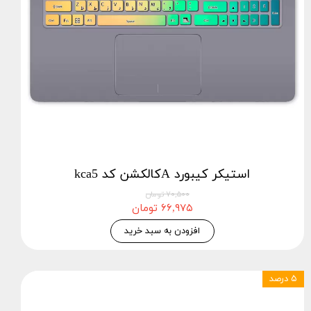
استيكر كيبورد Aکالکشن کد kca5
۷۰,۵۰۰ تومان
۶۶,۹۷۵ تومان
افزودن به سبد خرید
۵ درصد