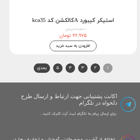
استيكر كيبورد Aکالکشن کد kca35
۷۰,۵۰۰ تومان
۶۶,۹۷۵ تومان
افزودن به سبد خرید
۱
۲
۳
۴
۵
بعدی
اکانت پشتیبانی جهت ارتباط و ارسال طرح
دلخواه در تلگرام
برای ارسال پیام به تلگرام لیت آرت کلیک کنید...
اطلاع از آخرین محصولات، آموزش و تخفیف ها در