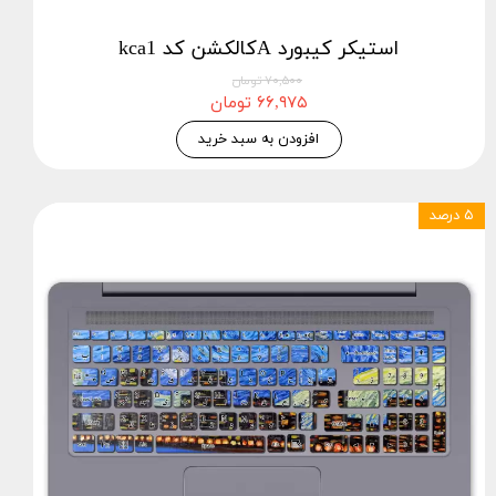
استيكر كيبورد Aکالکشن کد kca1
۷۰,۵۰۰ تومان
۶۶,۹۷۵ تومان
افزودن به سبد خرید
۵ درصد