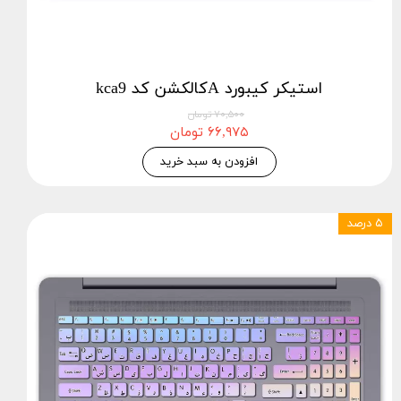
استيكر كيبورد Aکالکشن کد kca9
۷۰,۵۰۰ تومان
۶۶,۹۷۵ تومان
افزودن به سبد خرید
۵ درصد