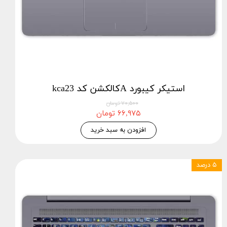
استيكر كيبورد Aکالکشن کد kca23
۷۰,۵۰۰ تومان
۶۶,۹۷۵ تومان
افزودن به سبد خرید
۵ درصد