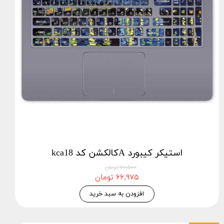
استيكر كيبورد Aکالکشن کد kca18
۷۰,۵۰۰ تومان
۶۶,۹۷۵ تومان
افزودن به سبد خرید