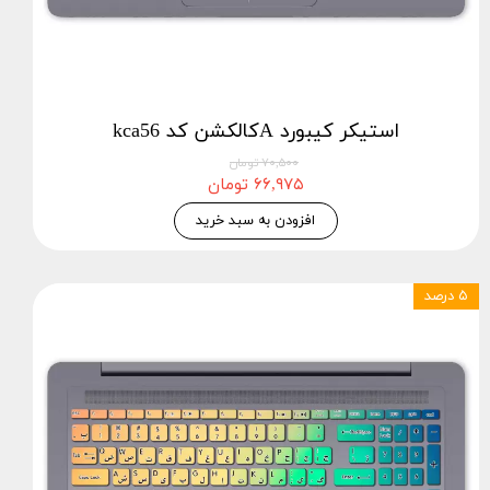
استيكر كيبورد Aکالکشن کد kca56
۷۰,۵۰۰ تومان
۶۶,۹۷۵ تومان
افزودن به سبد خرید
۵ درصد