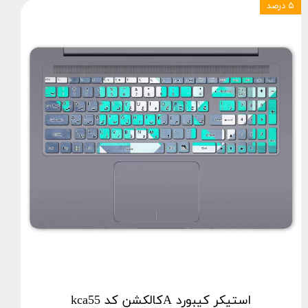
۵ درصد
استيكر كيبورد Aکالکشن کد kca55