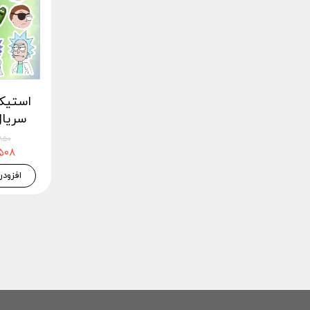
استیک
سریال ک
۲۶,۸۵۰
۲۵,۵۰۸
افزودن