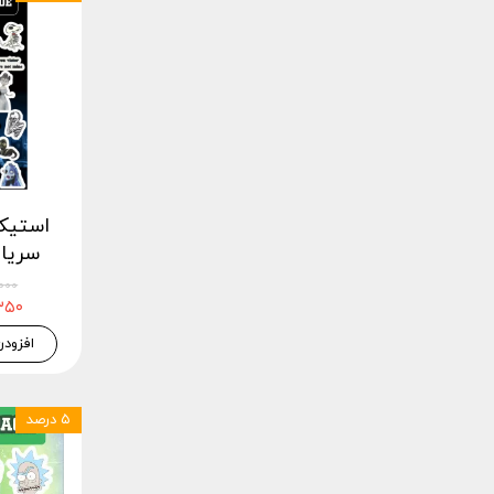
استیک
سریال ک
۷۳,۰۰۰
۶۹,۳۵۰
افزودن
۵ درصد