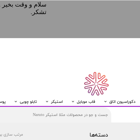
سلام و وقت بخیر .
تشکر.
دکوراسیون اتاق
قاب موبایل
استیکر
تابلو چوبی
پوس
ریسه LED
قاب موبایل Samsung
قاب موبایل Huawei
قاب موبایل Xiaomi
قاب موبایل Iphone
تابلو چوبی A5
دسته‌ها
مرتب سازی بر