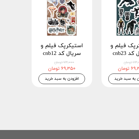
رپک فیلم و
استیکرپک فیلم و
د cnb23
سریال کد cnb12
 تومان
۷۳,۰۰۰ تومان
 تومان
۶۹,۳۵۰ تومان
ن به سبد خرید
افزودن به سبد خرید