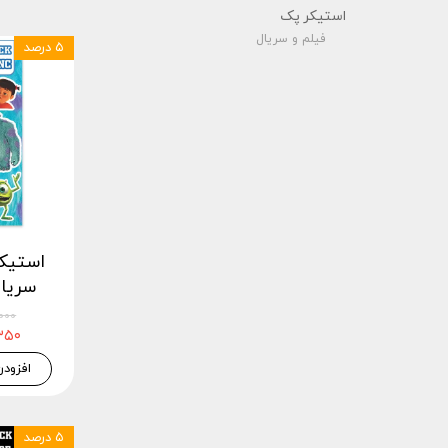
استيكر پک
فیلم و سریال
۵ درصد
استیک
سریال ک
۷۳,۰۰۰
۶۹,۳۵۰
افزودن
۵ درصد