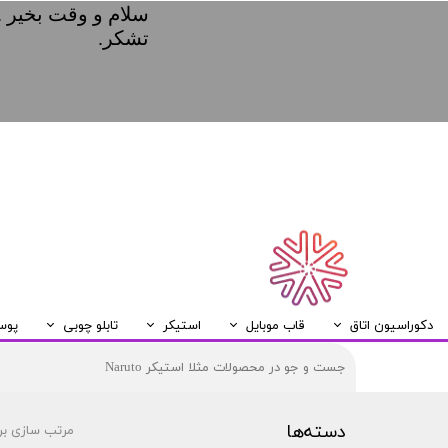
سلام و وقت بخیر .
تشکر.
دکوراسیون اتاق
قاب موبایل
استیکر
تابلو چوبی
پوس
ریسه LED
قاب موبایل Samsung
قاب موبایل Huawei
قاب موبایل Xiaomi
قاب موبایل Iphone
تابلو چوبی A5
دسته‌ها
مرتب سازی بر