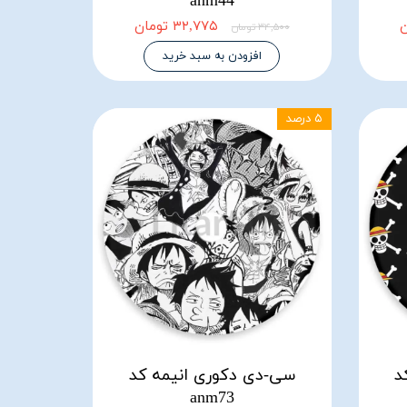
anm44
۳۲,۷۷۵ تومان
۳۴,۵۰۰ تومان
افزودن به سبد خرید
۵ درصد
د
سی-دی دکوری انیمه کد
anm73