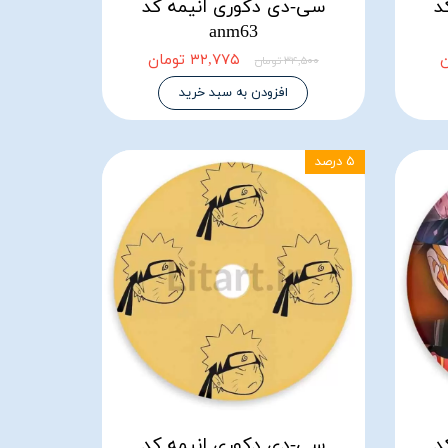
د
سی-دی دکوری انیمه کد
anm63
۳۲,۷۷۵ تومان
۳۴,۵۰۰ تومان
افزودن به سبد خرید
۵ درصد
د
سی-دی دکوری انیمه کد