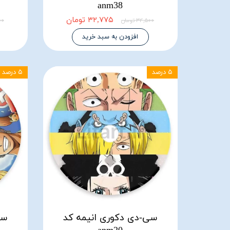
anm38
۳۲,۷۷۵ تومان
۳۴,۵۰۰ تومان
۵۰۰
افزودن به سبد خرید
۵ درصد
۵ درصد
سی-دی دکوری انیمه کد
سی