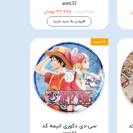
anm32
۳۲,۷۷۵ تومان
۳۴,۵۰۰ تومان
افزودن به سبد خرید
۵ درصد
د
سی-دی دکوری انیمه کد