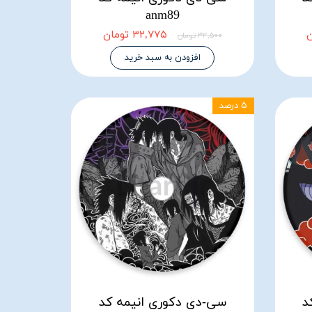
anm89
۳۲,۷۷۵ تومان
۳۴,۵۰۰ تومان
افزودن به سبد خرید
۵ درصد
د
سی-دی دکوری انیمه کد