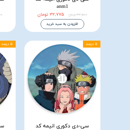
anm1
۳۲,۷۷۵ تومان
۳۴,۵۰۰ تومان
۵۰۰
افزودن به سبد خرید
۵ درصد
۵ درصد
سی-دی دکوری انیمه کد
سی