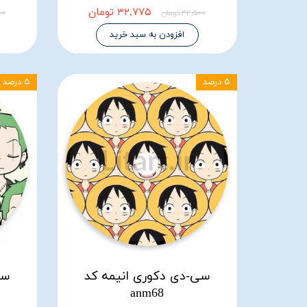
۳۲,۷۷۵ تومان
۳۴,۵۰۰ تومان
۵۰۰
افزودن به سبد خرید
۵ درصد
۵ درصد
سی-دی دکوری انیمه کد
سی
anm68