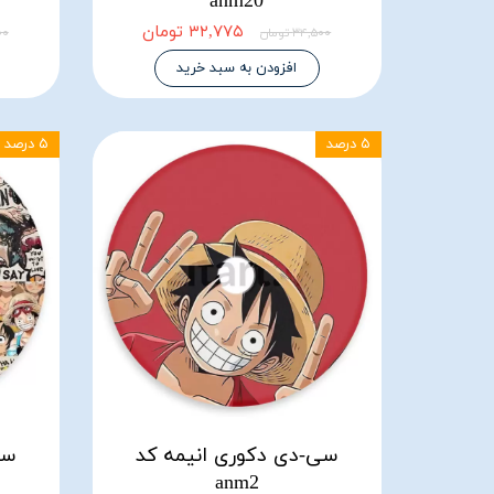
anm20
۳۲,۷۷۵ تومان
۳۴,۵۰۰ تومان
۵۰۰
افزودن به سبد خرید
۵ درصد
۵ درصد
سی-دی دکوری انیمه کد
سی
anm2