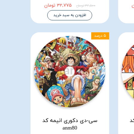
۳۲,۷۷۵ تومان
۳۴,۵۰۰ تومان
افزودن به سبد خرید
۵ درصد
د
سی-دی دکوری انیمه کد
anm80