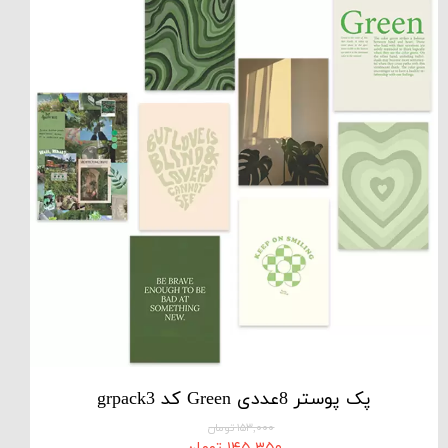
پک پوستر 8عددی Green کد grpack3
۱۵۳,۰۰۰ تومان