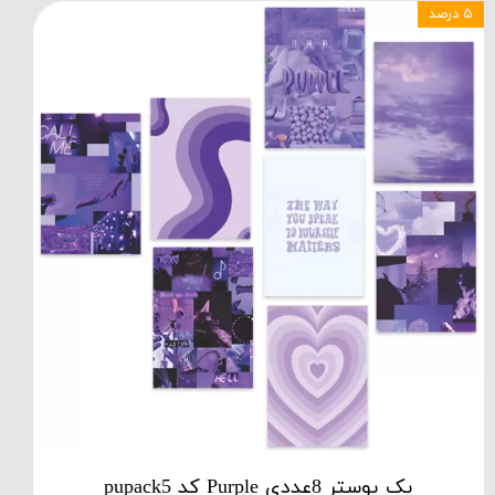
۵ درصد
پک پوستر 8عددی Purple کد pupack5