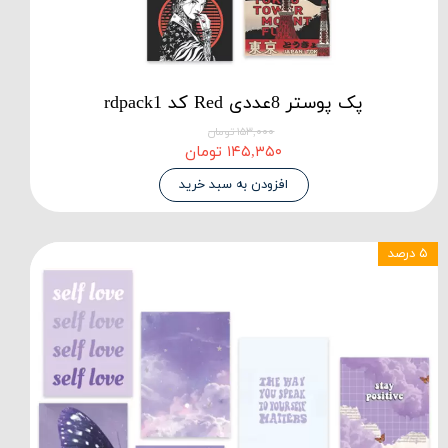
پک پوستر 8عددی Red کد rdpack1
۱۵۳,۰۰۰ تومان
۱۴۵,۳۵۰ تومان
افزودن به سبد خرید
۵ درصد