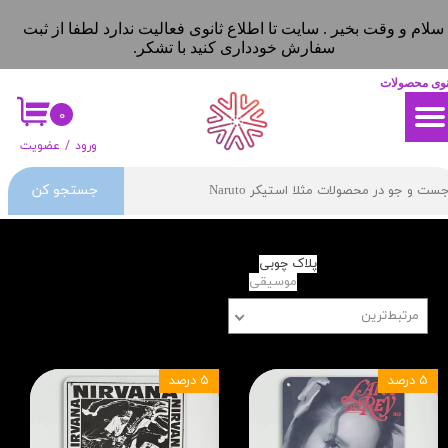
سلام و وقت بخیر . سایت تا اطلاع ثانوی فعالیت ندارد لطفا از ثبت
حساب کاربری من
حساب کاربری من
سفارش خودداری کنید با تشکر.
تغییر گذر واژه
تغییر گذر واژه
نوی محصولات
۰
سفارشات
سفارشات
ورود
/
عضویت
خروج از حساب کاربری
خروج از حساب کاربری
جستجو کن
دسته‌ها
پلاک چوبی
موسیقی
مرتبط‌ترین
۵ درصد
۵ درصد