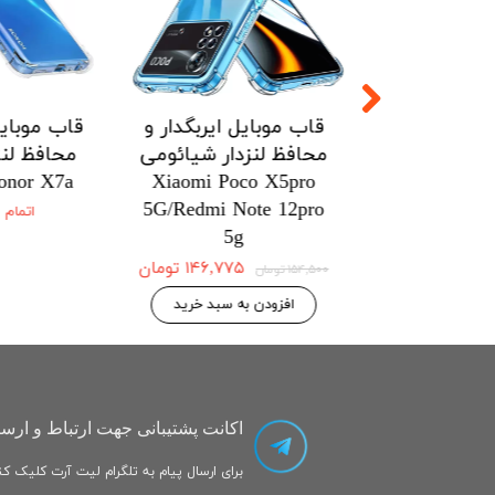
ل ایربگدار و
قاب موبایل ایربگدار و
قاب موبایل
زدار شیائومی
محافظ لنزدار شیائومی
محافظ لنز
onor X7a
Xiaomi Poco X5pro
Xiaomi Po
5G/Redmi Note 12pro
5G/Redmi No
اتمام
5g
۱۴۶,۷۷۵ تومان
۱۴۶,۷۷۵ تومان
۱۵۴,۵۰۰ تومان
 به سبد خرید
افزودن به سبد خرید
اکانت پشتیبانی جهت ارتباط و ارسا
برای ارسال پیام به تلگرام لیت آرت کلیک کنی