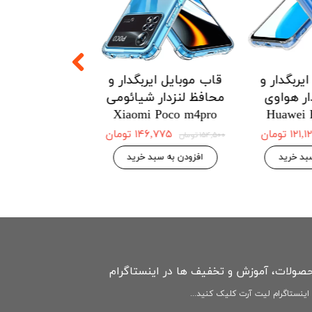
یربگدار و
قاب موبایل ایربگدار و
قاب موبایل ای
ار هواوی
محافظ لنزدار شیائومی
محافظ لنزدار 
Redmi Note12
Xiaomi Poco m4pro
Huawei 
4G
۱۲۱ تومان
۱۴۶,۷۷۵ تومان
۱۵۴,۵۰۰ تومان
۱۴۶,۷۷۵ 
۱۵۴,۵۰۰ تومان
بد خرید
افزودن به سبد خرید
افزودن به سبد
حصولات، آموزش و تخفیف ها در اینستاگرام
ینستاگرام لیت آرت کلیک کنید...