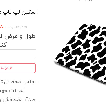
اسکین لپ تاپ Aesthetic کد ais6
۷۵۸
۲۲۱,۸۵۰ تومان
طول و عرض لپ 
کنی
افزودن به 
لمینت جهت
ضدآب،ضدخش و مقا