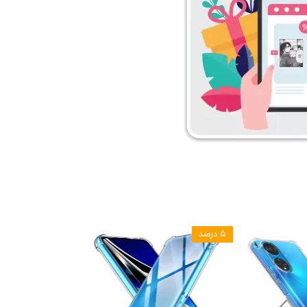
۵ درصد
۵ درصد