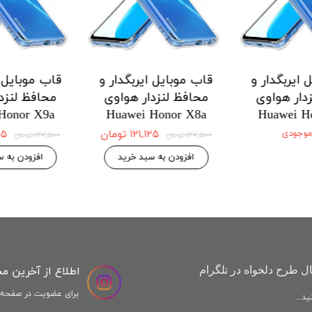
 ایربگدار و
قاب موبایل ایربگدار و
قاب موبایل ا
دار هواوی
محافظ لنزدار هواوی
محافظ لنزد
Honor X9a
Huawei Honor X8a
Huawei H
 موجودی
۱۲۱,۱۲۵ تومان
,۱۲۵
۱۲۷,۵۰۰ تومان
۱۲۷,۵۰۰ تومان
افزودن به سبد خرید
افزودن به س
اطلاع از آخرین م
ل طرح دلخواه در تلگرام
برای عضویت در صفحه ا
د...