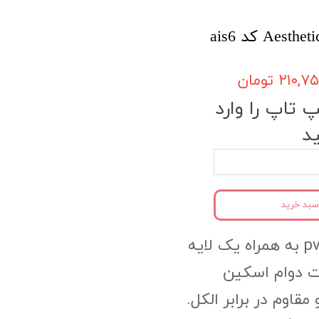
۲۱۰, تومان
تاپ را وارد
د
سبد خرید
جنس محصول:pvc به همراه یک لایه
 دوام اسکین
وم در برابر الکل.