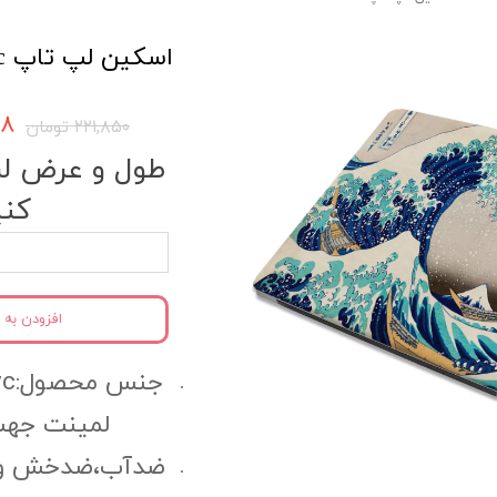
اسکین لپ تاپ Aesthetic کد ais7
۷۵۸
۲۲۱,۸۵۰ تومان
طول و عرض لپ 
کنی
افزودن به 
لمینت جهت
ضدآب،ضدخش و مقا