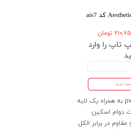
۲۱۰, تومان
تاپ را وارد
د
سبد خرید
جنس محصول:pvc به همراه یک لایه
 دوام اسکین
وم در برابر الکل.