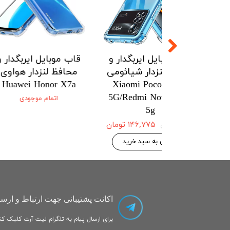
ل ایربگدار و
قاب موبایل ایربگدار و
قاب موبایل
زدار شیائومی
محافظ لنزدار شیائومی
محافظ لنز
onor X7a
Xiaomi Poco X5pro
Xiaomi Po
5G/Redmi Note 12pro
5G/Redmi No
اتمام
5g
۱۴۶,۷۷۵ تومان
۱۴۶,۷۷۵ تومان
۱۵۴,۵۰۰ تومان
 به سبد خرید
افزودن به سبد خرید
اکانت پشتیبانی جهت ارتباط و ارسا
برای ارسال پیام به تلگرام لیت آرت کلیک کنی