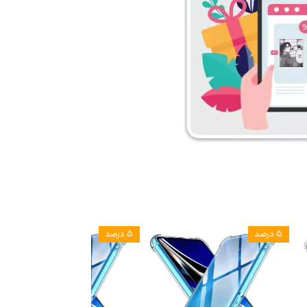
۵ درصد
۵ درصد