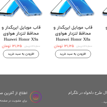
 ایربگدار و
قاب موبایل ایربگدار و
قاب موبایل ا
دار هواوی
محافظ لنزدار هواوی
محافظ لنزد
Honor X9a
Huawei Honor X8a
Huawei H
 موجودی
۱۲۱,۱۲۵ تومان
,۱۲۵
۱۲۷,۵۰۰ تومان
۱۲۷,۵۰۰ تومان
افزودن به سبد خرید
افزودن به س
اطلاع از آخرین م
ل طرح دلخواه در تلگرام
برای عضویت در صفحه ا
د...