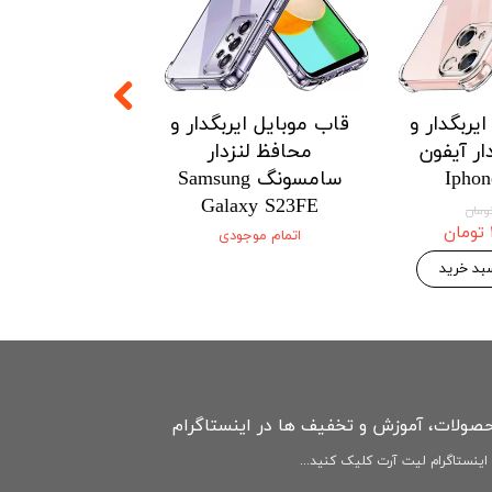
یربگدار و
قاب موبایل ایربگدار و
قاب موبایل ای
ار آیفون
محافظ لنزدار
محافظ لنزدار 
Iphon
سامسونگ Samsung
Xiaomi
3Tpro/k60/HM
Galaxy S23FE
ultra 5G
اتمام موجودی
۱۴۶,۷۷۵ 
۱۵۴,۵۰۰ تومان
بد خرید
افزودن به سبد
حصولات، آموزش و تخفیف ها در اینستاگرام
ینستاگرام لیت آرت کلیک کنید...