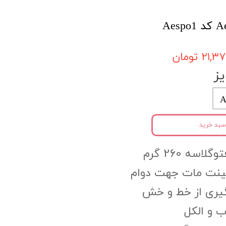
۲۱, تومان
ز
A
سبد خرید
اسه 260 گرم
مینت مات جهت دوام
گیری از خط و خش
 و الکل