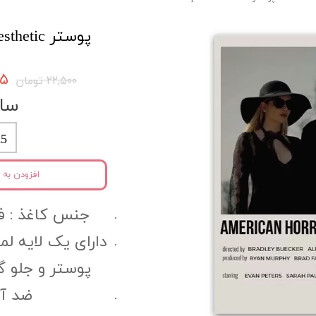
پوستر Aesthetic کد Aespo1
۳۷۵
۲۲,۵۰۰ تومان
سای
5
افزودن به 
جنس کاغذ :‌ فتوگل
دارای یک لایه ل
پوستر و جلو 
ضد آب