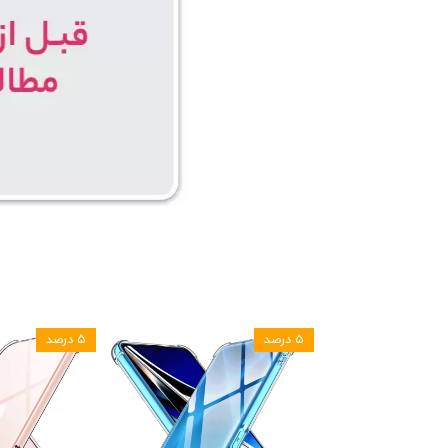
۵ درصد
۵ درصد