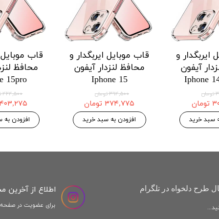
 ایربگدار و
قاب موبایل ایربگدار و
قاب موبایل ا
دار آیفون
محافظ لنزدار آیفون
محافظ لنزد
e 15pro
Iphone 15
Iphone 1
ان
۳۹۴,۵۰۰ تومان
۴۲۴,۵۰۰ تومان
مان
۳۷۴,۷۷۵ تومان
۴۰۳,۲۷۵ تومان
ه سبد خرید
افزودن به سبد خرید
افزودن به س
اطلاع از آخرین م
ل طرح دلخواه در تلگرام
برای عضویت در صفحه ا
د...