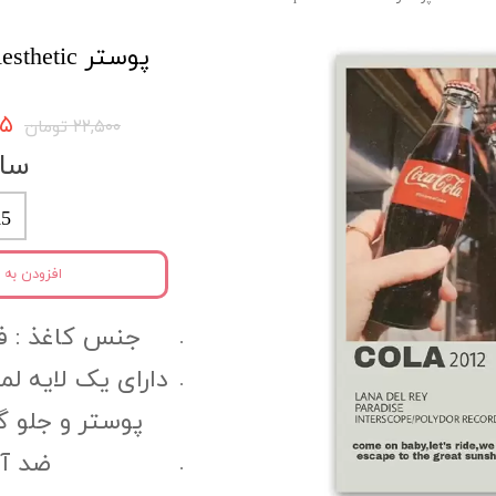
پوستر Aesthetic کد Aespo49
۳۷۵
۲۲,۵۰۰ تومان
سای
5
افزودن به 
جنس کاغذ :‌ فتوگل
دارای یک لایه ل
پوستر و جلو 
ضد آب