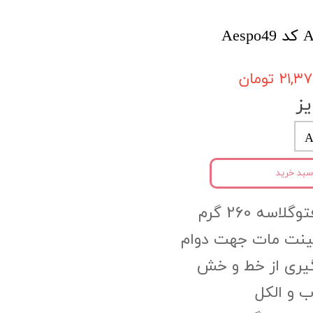
۲۱, تومان
ز
A
سبد خرید
اسه 260 گرم
مینت مات جهت دوام
گیری از خط و خش
 و الکل