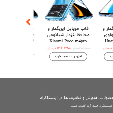
یربگدار و
قاب موبایل ایربگدار و
قاب موبایل ای
ار هواوی
محافظ لنزدار شیائومی
محافظ لنزدار 
Redmi Note12
Xiaomi Poco m4pro
Huawei 
4G
۱۲۱ تومان
۱۴۶,۷۷۵ تومان
۱۵۴,۵۰۰ تومان
۱۴۶,۷۷۵ 
۱۵۴,۵۰۰ تومان
بد خرید
افزودن به سبد خرید
افزودن به سبد
حصولات، آموزش و تخفیف ها در اینستاگرام
ینستاگرام لیت آرت کلیک کنید...