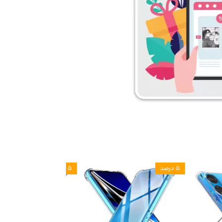
۵ درصد
۵ درصد