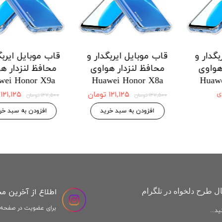
 ایربگدار و
قاب موبایل ایربگدار و
قاب موبایل ا
دار هواوی
محافظ لنزدار هواوی
محافظ لنزد
Honor X9a
Huawei Honor X8a
Huawei H
 موجودی
۱۲۱,۱۲۵ تومان
,۱۲۵
۱۲۷,۵۰۰ تومان
۱۲۷,۵۰۰ تومان
افزودن به سبد خرید
افزودن به س
اطلاع از آخرین م
ل طرح دلخواه در تلگرام
برای عضویت در صفحه ا
د...