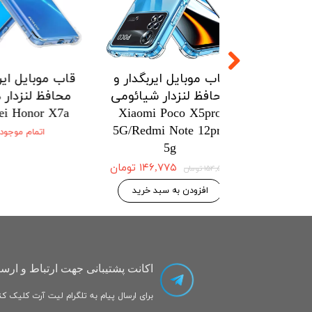
ل ایربگدار و
قاب موبایل ایربگدار و
قاب موبایل
زدار شیائومی
محافظ لنزدار شیائومی
محافظ لنز
onor X7a
Xiaomi Poco X5pro
Xiaomi Po
5G/Redmi Note 12pro
5G/Redmi No
اتمام
5g
۱۴۶,۷۷۵ تومان
۱۴۶,۷۷۵ تومان
۱۵۴,۵۰۰ تومان
 به سبد خرید
افزودن به سبد خرید
اکانت پشتیبانی جهت ارتباط و ارسا
برای ارسال پیام به تلگرام لیت آرت کلیک کنی