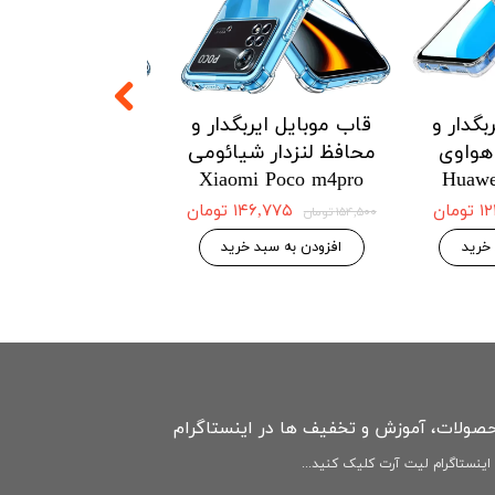
یربگدار و
قاب موبایل ایربگدار و
قاب موبایل ای
ار هواوی
محافظ لنزدار شیائومی
محافظ لنزدار 
Redmi Note12
Xiaomi Poco m4pro
Huawei 
4G
۱۲۱ تومان
۱۴۶,۷۷۵ تومان
۱۵۴,۵۰۰ تومان
۱۴۶,۷۷۵ 
۱۵۴,۵۰۰ تومان
بد خرید
افزودن به سبد خرید
افزودن به سبد
حصولات، آموزش و تخفیف ها در اینستاگرام
ینستاگرام لیت آرت کلیک کنید...