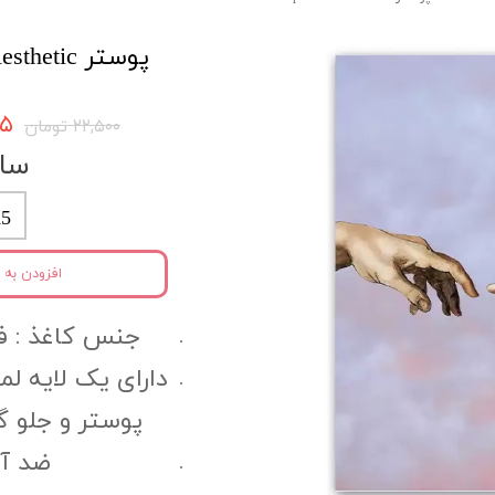
پوستر Aesthetic کد Aespo58
۳۷۵
۲۲,۵۰۰ تومان
سای
5
افزودن به 
جنس کاغذ :‌ فتوگل
دارای یک لایه ل
پوستر و جلو 
ضد آب