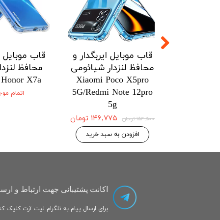
ل ایربگدار و
قاب موبایل ایربگدار و
قاب موبایل
زدار شیائومی
محافظ لنزدار شیائومی
محافظ لنز
onor X7a
Xiaomi Poco X5pro
Xiaomi Po
5G/Redmi Note 12pro
5G/Redmi No
اتمام
5g
۱۴۶,۷۷۵ تومان
۱۴۶,۷۷۵ تومان
۱۵۴,۵۰۰ تومان
 به سبد خرید
افزودن به سبد خرید
اکانت پشتیبانی جهت ارتباط و ارسا
برای ارسال پیام به تلگرام لیت آرت کلیک کنی