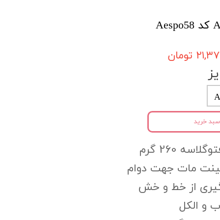
۲۱, تومان
ز
A
سبد خرید
اسه 260 گرم
مینت مات جهت دوام
گیری از خط و خش
 و الکل