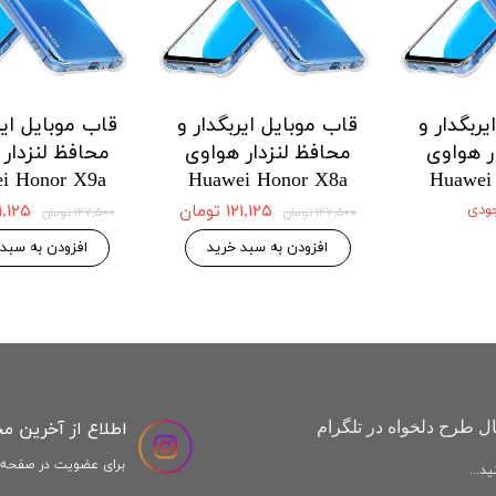
 ایربگدار و
قاب موبایل ایربگدار و
قاب موبایل ا
دار هواوی
محافظ لنزدار هواوی
محافظ لنزد
Honor X9a
Huawei Honor X8a
Huawei H
 موجودی
۱۲۱,۱۲۵ تومان
,۱۲۵
۱۲۷,۵۰۰ تومان
۱۲۷,۵۰۰ تومان
افزودن به سبد خرید
افزودن به س
اطلاع از آخرین م
ل طرح دلخواه در تلگرام
برای عضویت در صفحه ا
د...