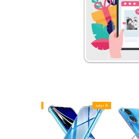
۵ درصد
۵ درصد