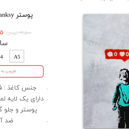
پوستر Banksy کد bnpo7
۳۷۵
۲۲,۵۰۰ تومان
سای
4
A5
افزودن به 
جنس کاغذ :‌ فتوگل
دارای یک لایه ل
پوستر و جلو 
ضد آب