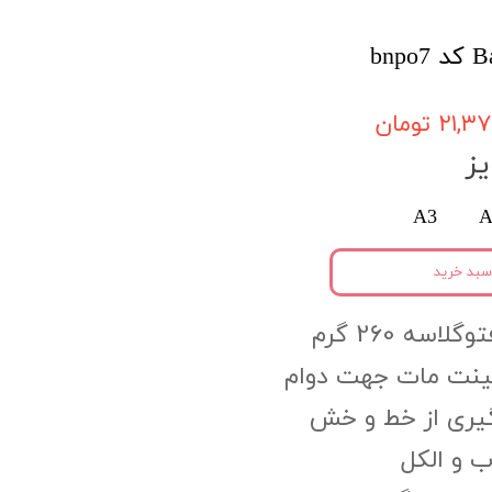
۲۱, تومان
ز
A3
A
سبد خرید
اسه 260 گرم
مینت مات جهت دوام
گیری از خط و خش
 و الکل