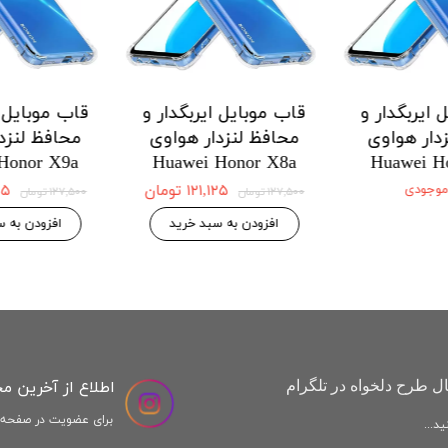
 ایربگدار و
قاب موبایل ایربگدار و
قاب موبایل ا
دار هواوی
محافظ لنزدار هواوی
محافظ لنزد
Honor X9a
Huawei Honor X8a
Huawei H
 موجودی
۱۲۱,۱۲۵ تومان
,۱۲۵
۱۲۷,۵۰۰ تومان
۱۲۷,۵۰۰ تومان
افزودن به سبد خرید
افزودن به س
اطلاع از آخرین م
ل طرح دلخواه در تلگرام
برای عضویت در صفحه ا
د...