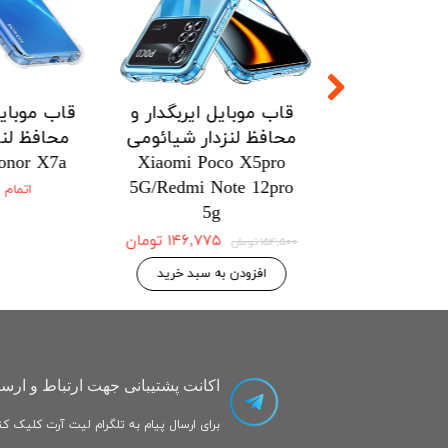
ل ایربگدار و
قاب موبایل ایربگدار و
قاب موبایل
زدار شیائومی
محافظ لنزدار شیائومی
محافظ لنز
onor X7a
Xiaomi Poco X5pro
Xiaomi Po
5G/Redmi Note 12pro
5G/Redmi No
اتمام
5g
۱۴۶,۷۷۵ تومان
۱۴۶,۷۷۵ تومان
۱۵۴,۵۰۰ تومان
 به سبد خرید
افزودن به سبد خرید
اکانت پشتیبانی جهت ارتباط و ارسا
برای ارسال پیام به تلگرام لیت آرت کلیک کنی