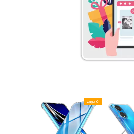
۵ درصد
۵ درصد