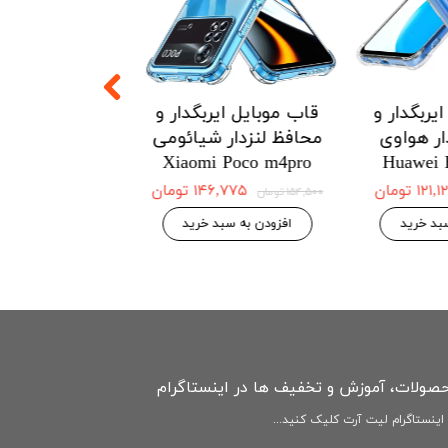
یربگدار و
قاب موبایل ایربگدار و
قاب موبایل ای
ار هواوی
محافظ لنزدار شیائومی
محافظ لنزدار 
Redmi Note12
Xiaomi Poco m4pro
Huawei 
4G
۱۲۱ تومان
۱۴۶,۷۷۵ تومان
۱۵۴,۵۰۰ تومان
۱۴۶,۷۷۵ 
۱۵۴,۵۰۰ تومان
بد خرید
افزودن به سبد خرید
افزودن به سبد
حصولات، آموزش و تخفیف ها در اینستاگرام
ینستاگرام لیت آرت کلیک کنید...