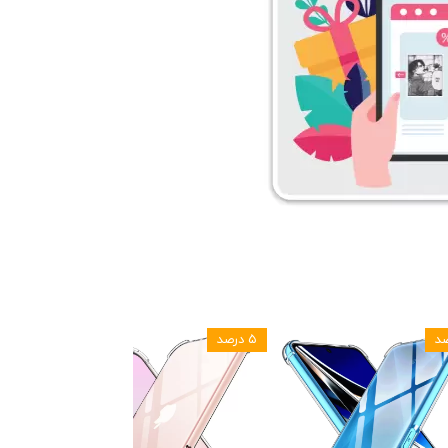
۵ درصد
۵ درصد