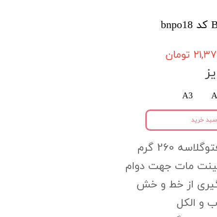
۲۱, تومان
ز
A3
A
سبد خرید
اسه 260 گرم
مینت مات جهت دوام
گیری از خط و خش
 و الکل