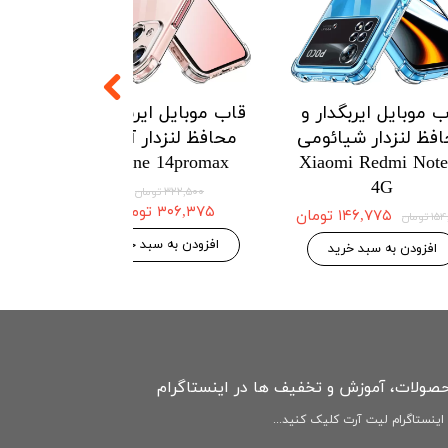
یربگدار و
قاب موبایل ایربگدار و
قاب موبایل ای
ار هواوی
محافظ لنزدار شیائومی
محافظ لنزدار 
Redmi Note12
Xiaomi Poco m4pro
Huawei 
4G
۱۲۱ تومان
۱۴۶,۷۷۵ تومان
۱۵۴,۵۰۰ تومان
۱۴۶,۷۷۵ 
۱۵۴,۵۰۰ تومان
بد خرید
افزودن به سبد خرید
افزودن به سبد
حصولات، آموزش و تخفیف ها در اینستاگرام
ینستاگرام لیت آرت کلیک کنید...