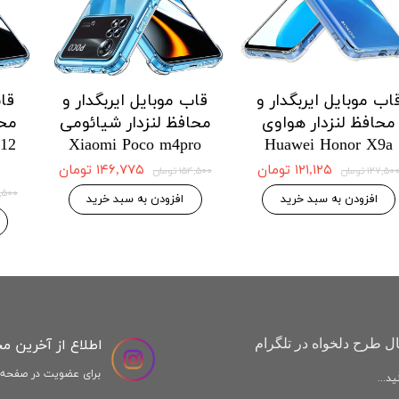
 ایربگدار و
قاب موبایل ایربگدار و
قاب موبایل ا
دار هواوی
محافظ لنزدار هواوی
محافظ لنزد
Honor X9a
Huawei Honor X8a
Huawei H
 موجودی
۱۲۱,۱۲۵ تومان
,۱۲۵
۱۲۷,۵۰۰ تومان
۱۲۷,۵۰۰ تومان
افزودن به سبد خرید
افزودن به س
اطلاع از آخرین م
ل طرح دلخواه در تلگرام
برای عضویت در صفحه ا
د...