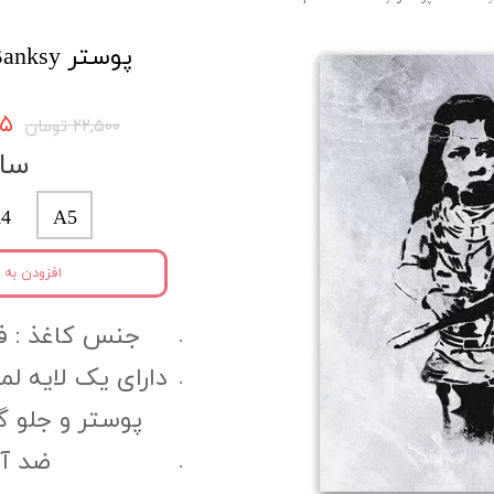
پوستر Banksy کد bnpo18
۳۷۵
۲۲,۵۰۰ تومان
سای
4
A5
افزودن به 
جنس کاغذ :‌ فتوگل
دارای یک لایه ل
پوستر و جلو 
ضد آب