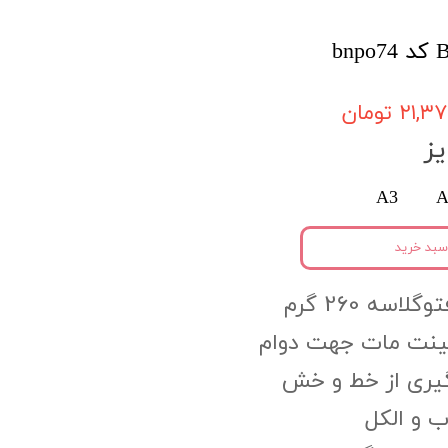
۲۱, تومان
ز
A3
A
سبد خرید
اسه 260 گرم
مینت مات جهت دوام
گیری از خط و خش
 و الکل