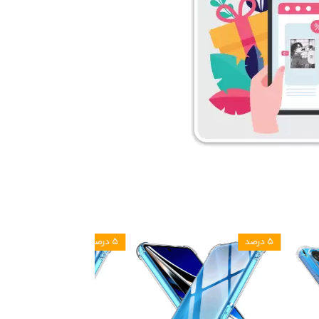
۵ درصد
۵ درصد