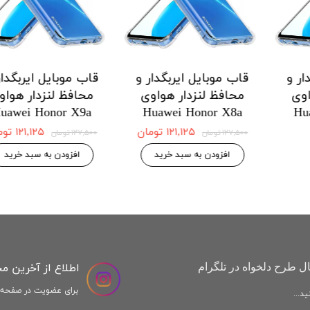
 ایربگدار و
قاب موبایل ایربگدار و
قاب موبایل ا
دار هواوی
محافظ لنزدار هواوی
محافظ لنزد
Honor X9a
Huawei Honor X8a
Huawei H
 موجودی
۱۲۱,۱۲۵ تومان
,۱۲۵
۱۲۷,۵۰۰ تومان
۱۲۷,۵۰۰ تومان
افزودن به سبد خرید
افزودن به س
اطلاع از آخرین م
ل طرح دلخواه در تلگرام
برای عضویت در صفحه ا
د...