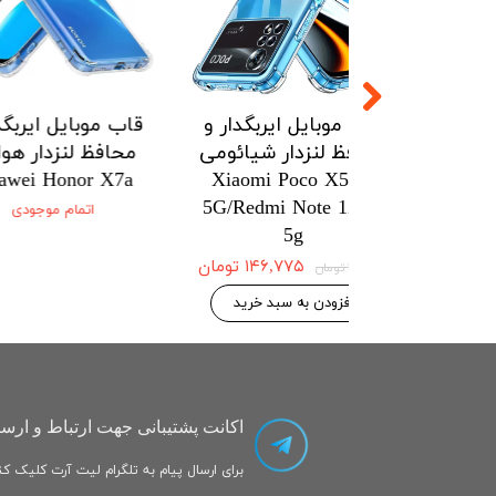
ل ایربگدار و
قاب موبایل ایربگدار و
قاب موبایل
زدار شیائومی
محافظ لنزدار شیائومی
محافظ لنز
onor X7a
Xiaomi Poco X5pro
Xiaomi Po
5G/Redmi Note 12pro
5G/Redmi No
اتمام
5g
۱۴۶,۷۷۵ تومان
۱۴۶,۷۷۵ تومان
۱۵۴,۵۰۰ تومان
 به سبد خرید
افزودن به سبد خرید
اکانت پشتیبانی جهت ارتباط و ارسا
برای ارسال پیام به تلگرام لیت آرت کلیک کنی