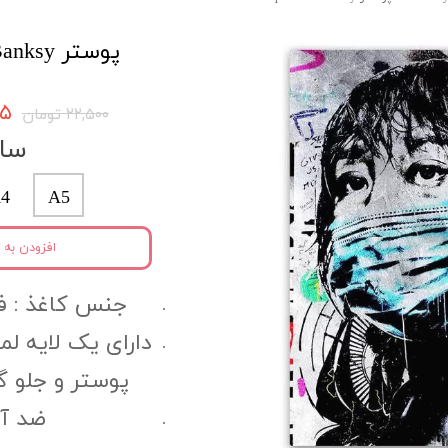
پوستر Banksy کد bnpo74
۳۷۵
۲۲,۵۰۰ تومان
سای
4
A5
افزودن به 
جنس کاغذ :‌ فتوگل
دارای یک لایه ل
پوستر و جلو 
ضد آب