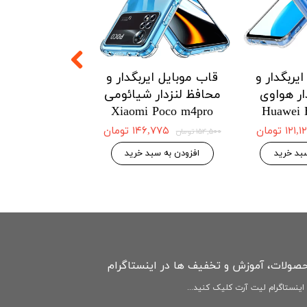
یربگدار و
قاب موبایل ایربگدار و
قاب موبایل ای
ار هواوی
محافظ لنزدار شیائومی
محافظ لنزدار 
Redmi Note12
Xiaomi Poco m4pro
Huawei 
4G
۱۲۱ تومان
۱۴۶,۷۷۵ تومان
۱۵۴,۵۰۰ تومان
۱۴۶,۷۷۵ 
۱۵۴,۵۰۰ تومان
بد خرید
افزودن به سبد خرید
افزودن به سبد
حصولات، آموزش و تخفیف ها در اینستاگرام
ینستاگرام لیت آرت کلیک کنید...