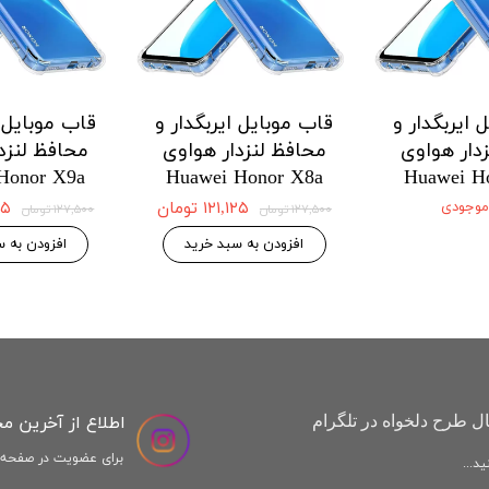
 ایربگدار و
قاب موبایل ایربگدار و
قاب موبایل ا
دار هواوی
محافظ لنزدار هواوی
محافظ لنزد
Honor X9a
Huawei Honor X8a
Huawei H
 موجودی
۱۲۱,۱۲۵ تومان
,۱۲۵
۱۲۷,۵۰۰ تومان
۱۲۷,۵۰۰ تومان
افزودن به سبد خرید
افزودن به س
اطلاع از آخرین م
ل طرح دلخواه در تلگرام
برای عضویت در صفحه ا
د...