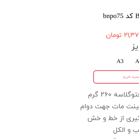
۲۱, تومان
ز
A3
A
سبد خرید
اسه 260 گرم
مینت مات جهت دوام
گیری از خط و خش
 و الکل