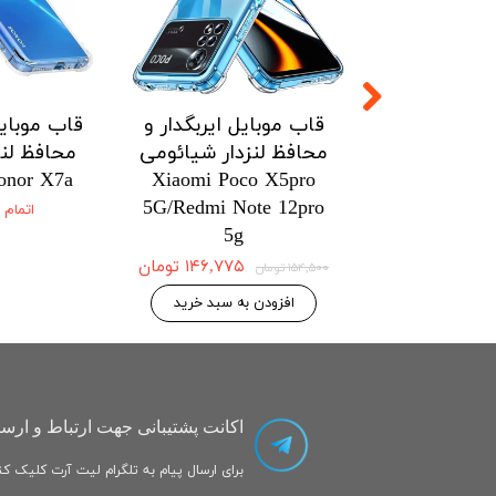
ل ایربگدار و
قاب موبایل ایربگدار و
قاب موبایل
زدار شیائومی
محافظ لنزدار شیائومی
محافظ لنز
onor X7a
Xiaomi Poco X5pro
Xiaomi Po
5G/Redmi Note 12pro
5G/Redmi No
اتمام
5g
۱۴۶,۷۷۵ تومان
۱۴۶,۷۷۵ تومان
۱۵۴,۵۰۰ تومان
 به سبد خرید
افزودن به سبد خرید
اکانت پشتیبانی جهت ارتباط و ارسا
برای ارسال پیام به تلگرام لیت آرت کلیک کنی