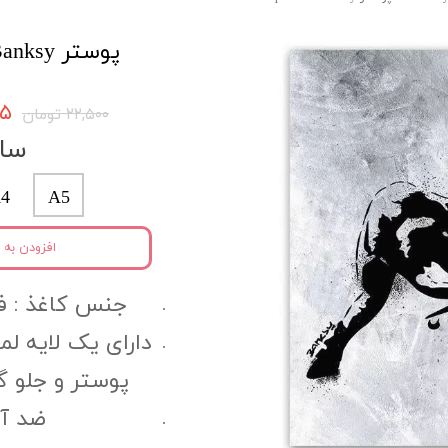
پوستر Banksy کد bnpo75
۳۷۵
۲۲,۵۰۰ تومان
سای
4
A5
افزودن به 
جنس کاغذ :‌ فتوگل
دارای یک لایه ل
پوستر و جلو 
ضد آب