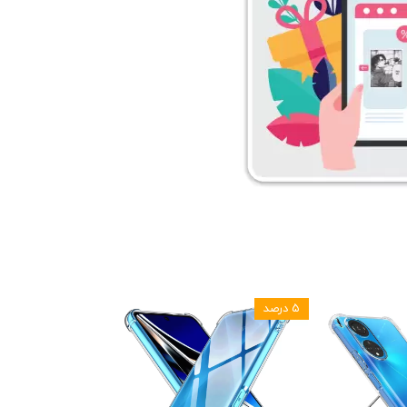
۵ درصد
۵ درصد